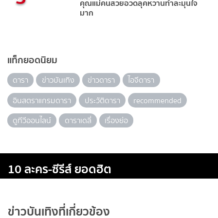
คุณแม่คนสวยอวดลุคหวานทำละมุนใจ
มาก
แท็กยอดนิยม
ดารา
ข่าวบันเทิง
ข่าวดารา
ไอจีดารา
อินสตราแกรมดารา
ประวัติดารา
recommended
ดูทีวีออนไลน์
ดาราเดลี่
เรื่องย่อ
10 ละคร-ซีรีส์ ยอดฮิต
ข่าวบันเทิงที่เกี่ยวข้อง