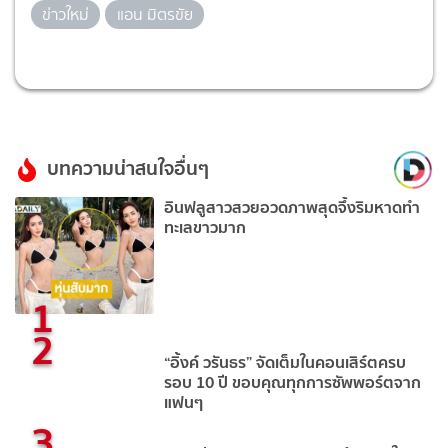
ข่าวใหม่
แอน มิตรขัย
บทความน่าสนใจอื่นๆ
อินฟลูสาวสวยอวดภาพสุดจึ้งริมหาดทำ
ทะเลขาวมาก
1
2
“อิ้งค์ วรันธร” จัดเต็มในคอนเสิร์ตครบ
รอบ 10 ปี ขอบคุณทุกการซัพพอร์ตจาก
แฟนๆ
3