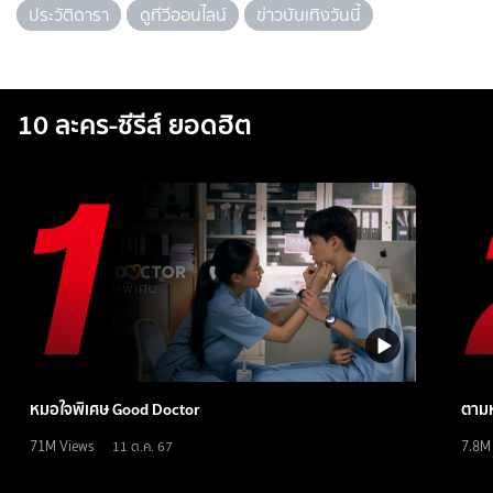
ประวัติดารา
ดูทีวีออนไลน์
ข่าวบันเทิงวันนี้
10 ละคร-ซีรีส์ ยอดฮิต
หมอใจพิเศษ Good Doctor
ตามห
71M
Views
7.8M
11 ต.ค. 67