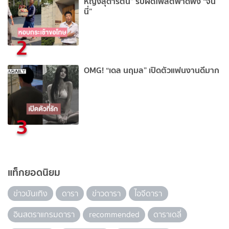
หญิงสุดารัตน์” รับผิดโพสต์พาดพิง “จิน
นี่”
2
OMG! “เดล นฤมล” เปิดตัวแฟนงานดีมาก
3
แท็กยอดนิยม
ข่าวบันเทิง
ดารา
ข่าวดารา
ไอจีดารา
อินสตราแกรมดารา
recommended
ดาราเดลี่