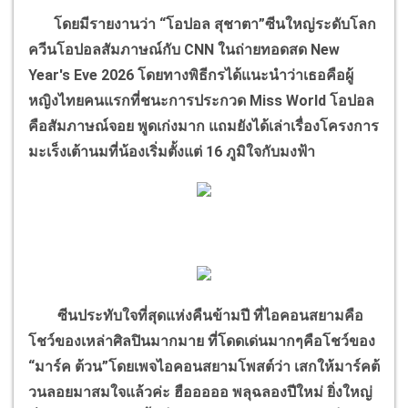
โดยมีรายงานว่า
“
โอปอล สุชาตา
”
ซีนใหญ่ระดับโลก
ควีนโอปอลสัมภาษณ์กับ
CNN
ในถ่ายทอดสด
New
Year's Eve 2026
โดยทางพิธีกรได้แนะนำว่าเธอคือผู้
หญิงไทยคนแรกที่ชนะการประกวด
Miss World
โอปอล
คือสัมภาษณ์จอย พูดเก่งมาก แถมยังได้เล่าเรื่องโครงการ
มะเร็งเต้านมที่น้องเริ่มตั้งแต่
16
ภูมิใจกับมงฟ้า
ซีนประทับใจที่สุดแห่งคืนข้ามปี ที่ไอคอนสยามคือ
โชว์ของเหล่าศิลปินมากมาย ที่โดดเด่นมากๆคือโชว์ของ
“
มาร์ค ต้วน
”
โดยเพจไอคอนสยามโพสต์ว่า เสกให้มาร์คต้
วนลอยมาสมใจแล้วค่ะ ฮือออออ พลุฉลองปีใหม่ ยิ่งใหญ่