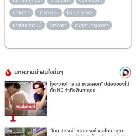
ณเดชน์ คูกิมิยะ
ข่าวบันเทิง
จันจิ จันจิรา
ข่าวดารา
มาร์ค ต้วน
โอปอล สุชาตา
ข่าวบันเทิงวันนี้
ไอจีดารา
อินสตาแกรมดารา
บทความน่าสนใจอื่นๆ
ใจจะวาย! “เจมส์ เพรสคอท” ปล่อยของไม่
กั๊ก NC ทำถึงฟินทะลุจอ
1
“โดม ปกรณ์” หอบกระเช้าขอโทษ “คุณ