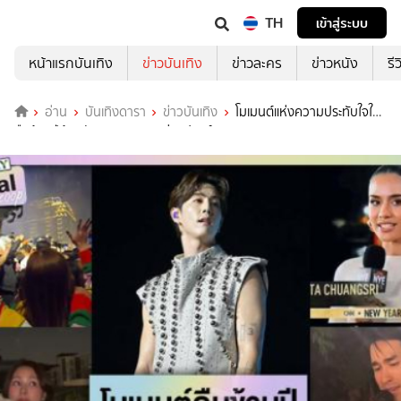
TH
เข้าสู่ระบบ
หน้าแรกบันเทิง
ข่าวบันเทิง
ข่าวละคร
ข่าวหนัง
รี
อ่าน
บันเทิงดารา
ข่าวบันเทิง
โมเมนต์แห่งความประทับใจใน
คืนข้ามปีต้อนรับ2026 ของเหล่าซุปตาร์