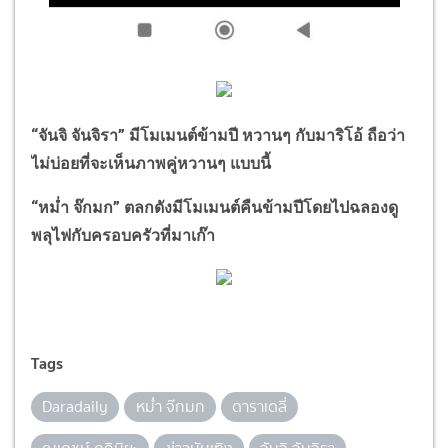
“
จันจิ จันจิรา
”
มีโมเมนต์ข้ามปี หวานๆ กับมาริโอ้ ถือว่า
ไม่บ่อยที่จะเห็นภาพคู่หวานๆ แบบนี้
“
หม่ำ จ๊กมก
”
ตลกดังมีโมเมนต์คืนข้ามปีโดยไปฉลองดู
พลุไฟกับครอบครัวที่มาเก๊า
Tags
Daradaily
หม่ำ จ๊กมก
ดาราเดลี่