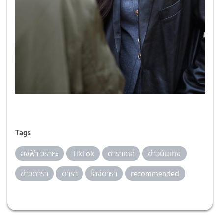
Tags
อิงฟ้า วราหะ
TikTok
ดาราเดลี่
ข่าวบันเทิง
ข่าวดารา
ดารา
ไอจีดารา
recommended