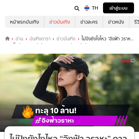
TH
เข้าสู่ระบบ
หน้าแรกบันเทิง
ข่าวบันเทิง
ข่าวละคร
ข่าวหนัง
รี
อ่าน
บันเทิงดารา
ข่าวบันเทิง
ไม่ปังยังไงไหว “อิงฟ้า วราหะ”
ดาวติ๊กต่อกของแท้ ผู้ติดตามทะลุ 10 ล้านแล้วจ้า!
ไม่ปังยังไงไหว “อิงฟ้า วราหะ” ดาว