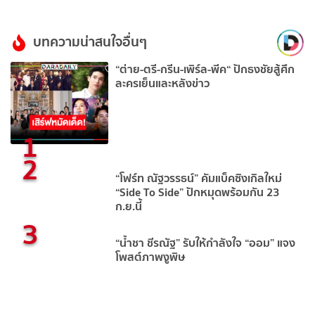
บทความน่าสนใจอื่นๆ
“ต่าย-ตรี-กรีน-เพิร์ล-พีค“ ปักธงชัยสู้ศึก
ละครเย็นและหลังข่าว
1
2
“โฟร์ท ณัฐวรรธน์” คัมแบ็คซิงเกิลใหม่
“Side To Side” ปักหมุดพร้อมกัน 23
ก.ย.นี้
3
“น้ำชา ชีรณัฐ” รับให้กำลังใจ “ออม” แจง
โพสต์ภาพงูพิษ