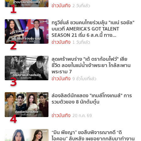
1
ข่าวบันเทิง
2 วันที่แล้ว
ทรูวิชั่นส์ ชวนคนไทยร่วมลุ้น "เนเน่ รอยัล"
บนเวที AMERICA’S GOT TALENT
SEASON 21 เริ่ม 6 ส.ค.นี้ ทาง
2
TrueVisions NOW
ข่าวบันเทิง
1 วันที่แล้ว
สุดเศร้าพบร่าง "เต้ ดราก้อนไฟว์" เสีย
ชีวิต ลอยในแม่น้ำเจ้าพระยา ใกล้สะพาน
พระราม 7
3
ข่าวบันเทิง
9 ชั่วโมงที่แล้ว
ส่องลิสต์นักแสดง "เกมส์โกงเกมส์" การ
รวมตัวของ 8 นักต้มตุ๋น
4
ข่าวบันเทิง
20 ก.ค. 69
“มิน พีชญา” ขอสืบพิจารณาคดี “ดิ
ไอคอน” ลับหลัง เผยอยากกลับมาทำงาน