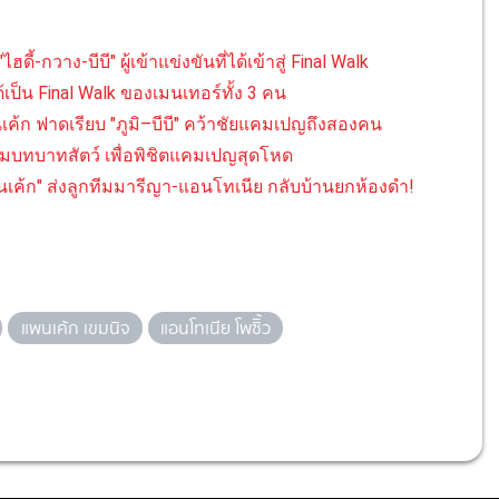
ี้-กวาง-บีบี" ผู้เข้าแข่งขันที่ได้เข้าสู่ Final Walk
ด้เป็น Final Walk ของเมนเทอร์ทั้ง 3 คน
นเค้ก ฟาดเรียบ "ภูมิ–บีบี" คว้าชัยแคมเปญถึงสองคน
สวมบทบาทสัตว์ เพื่อพิชิตแคมเปญสุดโหด
พนเค้ก" ส่งลูกทีมมารีญา-แอนโทเนีย กลับบ้านยกห้องดำ!
แพนเค้ก เขมนิจ
แอนโทเนีย โพซิิ้ว