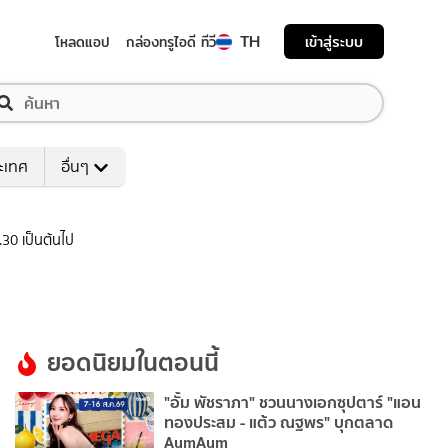
TH
เข้าสู่ระบบ
โหลดแอป
กล่องทรูไอดี ทีวี
ระเทศ
อื่นๆ
.30 เป็นต้นไป
ยอดนิยมในตอนนี้
"อั้ม พัชราภา" ชวนนางเอกซุปตาร์ "แอน
ทองประสม - แต้ว ณฐพร" บุกตลาด
AumAum