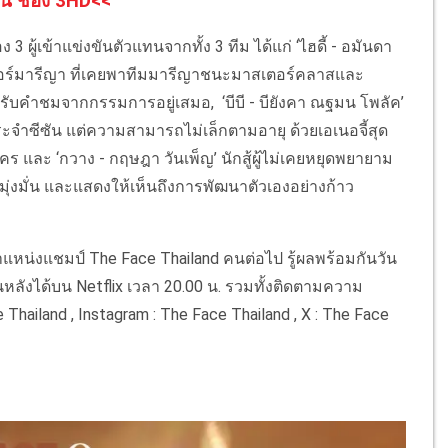
น์ ช่อง 3HD<<
 3 ผู้เข้าแข่งขันตัวแทนจากทั้ง 3 ทีม ได้แก่ ‘ไฮดี้ - อมันดา
ร์มารีญา ที่เคยพาทีมมารีญาชนะมาสเตอร์คลาสและ
รับคำชมจากกรรมการอยู่เสมอ, ‘บีบี - บียังคา ณฐมน โพลัค’
ประจำซีซัน แต่ความสามารถไม่เล็กตามอายุ ด้วยเอเนอจี้สุด
ร และ ‘กวาง - กฤษฎา วันเพ็ญ’ นักสู้ผู้ไม่เคยหยุดพยายาม
่งมั่น และแสดงให้เห็นถึงการพัฒนาตัวเองอย่างก้าว
งตำแหน่งแชมป์ The Face Thailand คนต่อไป รู้ผลพร้อมกันวัน
อนหลังได้บน Netflix เวลา 20.00 น. รวมทั้งติดตามความ
Thailand , Instagram : The Face Thailand , X : The Face