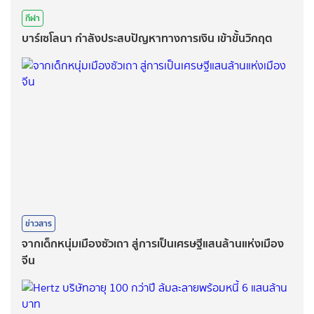
กีฬา
บาร์เซโลนา กำลังประสบปัญหาทางการเงิน เข้าขั้นวิกฤต
ข่าวสาร
จากเด็กหนุ่มเมืองซัวเถา สู่การเป็นเศรษฐีแสนล้านแห่งเมือง
จีน