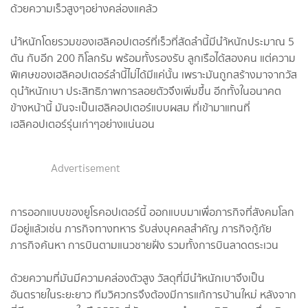
ด้วยความเร็วสูงๆอย่างคล่องแคล้ว
นำ้หนักโดยรวมของเฮลิคอปเตอร์ที่เร็วที่สัดลำนี้มีนำ้หนักประมาณ 5
ตัน กับอีก 200 กิโลกรัม พร้อมทั้งรองรับ ลูกเรือได้สองคน แต่ความ
พิเศษของเฮลิคอปเตอร์ลำนี้ไม่ได้มีแค่นั้น เพราะมันถูกสร้างมาจากวัส
ดุนำ้หนักเบา ประสิทธิภาพการลอยตัวจึงเพิ่มขึ้น อีกทั้งในอนาคต
ข้างหน้านี้ มันจะเป็นเฮลิคอปเตอร์แบบผสม ที่เข้ามาแทนที่
เฮลิคอปเตอร์รุ่นเก่าๆอย่างแน่นอน
Advertisement
การออกแบบของยูโรคอปเตอร์นี้ ออกแบบมาเพื่อภารกิจที่สังคมโลก
มีอยู่แล้วเช่น ภารกิจทางทหาร รับส่งบุคคลสำคัญ ภารกิจกู้ภัย
ภารกิจค้นหา การบินตามแนวชายฝั่ง รวมทั้งการบินลาดตระเวน
ด้วยความที่มันมีความคล่องตัวสูง วัสดุที่มีนำ้หนักเบาจึงเป็น
อันตรายในระยะยาว ทีมวิศวกรจึงต้องมีการแก้การบ้านใหม่ หลังจาก