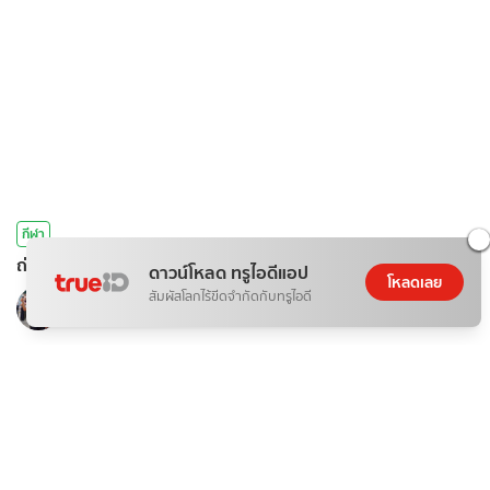
กีฬา
ถ่ายทอดสด ลาว พบ ไทย ตะกร้อชิงแชมป์โลก คิงส์คัพ ครั้งที่ 39
ดาวน์โหลด ทรูไอดีแอป
โหลดเลย
หงส์ดรุณ
สัมผัสโลกไร้ขีดจำกัดกับทรูไอดี
06 ส.ค. 2026