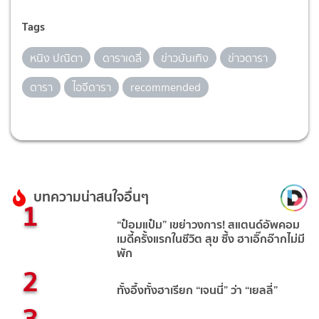
Tags
หนิง ปณิตา
ดาราเดลี่
ข่าวบันเทิง
ข่าวดารา
ดารา
ไอจีดารา
recommended
บทความน่าสนใจอื่นๆ
1
“ป๋อมแป๋ม” เขย่าวงการ! สแตนด์อัพคอม
เมดี้ครั้งแรกในชีวิต สุข ซึ้ง ฮาเอิ๊กอ๊ากไม่มี
พัก
2
ทั้งอึ้งทั้งฮาเรียก “เจนนี่” ว่า “เยลลี่”
3