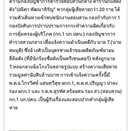
ความกองบัญชาการตำรวจสอบสวนกลาง ดารานักแสดง
ดัง“ปณิตา พัฒนาหิรัญ” พากลุ่มผู้เสียหายกว่า 20 ราย ได้
รวมตัวเดินทางเข้าพบพนักงานสอบสวน กองกำกับการ 1
กองบังคับการปราบปรามการกระทำความผิดเกี่ยวกับ
การคุ้มครองผู้บริโภค (กก.1 บก.ปคบ.) กองบัญชาการ
ตำรวจสวนกลาง เพื่อแจ้งความดำเนินคดีกับ นาย T.(นาม
สมมุติ) ซึ่งอ้างตัวเป็นบุตรชายเจ้าของผลิตภัณฑ์ยาอม
ยี่ห้อดัง (ที่มีนักร้องชื่อดังเป็นพรีเซนเตอร์) หลังถูกนาย
T.หลอกลวงฉ้อโกงในหลายรูปแบบ สร้างความเสียหาย
รวมมูลค่านับสิบล้านบาท การเข้าแจ้งความครั้งนี้มี
พ.ต.อ.ไกรวิศท์ แสนทวีสุข ผกก.1, พ.ต.ท.ปริญญา ปาละ
รอง ผกก.1 และ ร.ต.ท.สุรทัศ สร้อยสน รอง สว.(สอบสวน)
กก.1 บก.ปคบ. เป็นผู้รับเรื่องและสอบปากคำกลุ่มผู้เสีย
หาย