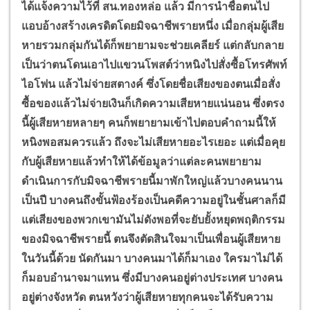
ได้แจ้งความไว้ที่ สน.ทองหล่อ แล้ว มีการนำชื่อตนไป
แอบอ้างสร้างเครดิตโดยมิจฉาชีพรายหนึ่ง เมื่อกลุ่มผู้เสีย
หายรวมกลุ่มกันได้ก็พยายามจะช่วยเคลียร์ แต่กลับกลาย
เป็นว่าตนโดนเอาไปแขวนโพสต์ว่าหนิงไปสั่งซื้อโทรศัพท์
ไอโฟน แล้วไม่จ่ายสตางค์ ซึ่งโดยชื่อเสียงของตนเมื่อสั่ง
ซื้อของแล้วไม่จ่ายเงินก็เกิดความเสียหายแน่นอน ซึ่งตรง
นี้ผู้เสียหายหลายๆ คนก็พยายามเข้าไปตอบคำถามนี้ให้
หนิงพอสมควรแล้ว ถึงจะไม่เสียหายอะไรเยอะ แต่เมื่อคุย
กับผู้เสียหายแล้วทำให้ได้ข้อมูลว่าแต่ละคนพยายาม
ดำเนินการกับมิจฉาชีพรายนี้มาพักใหญ่แล้วบางคนนาน
เป็นปี บางคนถึงขั้นฟ้องร้องเป็นคดีความอยู่ในชั้นศาลก็มี
แต่เสียงของพวกเขามันไม่ดังพอที่จะยับยั้งหยุดพฤติกรรม
ของมิจฉาชีพรายนี้
ตนจึงตัดสินใจมาเป็นเพื่อนผู้เสียหาย
ในวันนี้ด้วย นัดกันมา บางคนมาได้ก็มาเอง ใครมาไม่ได้
ก็มอบอำนาจมาแทน ซึ่งมีบางคนอยู่ต่างประเทศ บางคน
อยู่ต่างจังหวัด ตนหวังว่าผู้เสียหายทุกคนจะได้รับความ