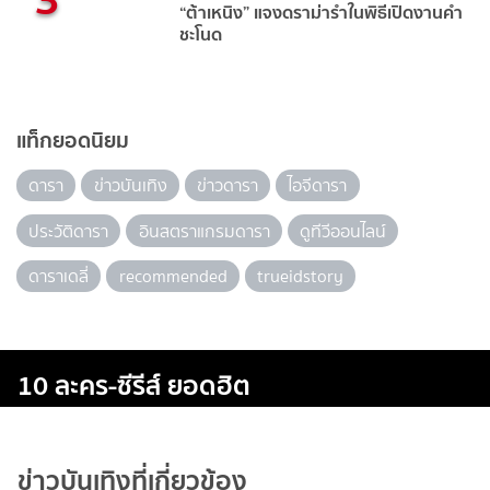
“ต้าเหนิง” แจงดราม่ารำในพิธีเปิดงานคำ
ชะโนด
แท็กยอดนิยม
ดารา
ข่าวบันเทิง
ข่าวดารา
ไอจีดารา
ประวัติดารา
อินสตราแกรมดารา
ดูทีวีออนไลน์
ดาราเดลี่
recommended
trueidstory
10 ละคร-ซีรีส์ ยอดฮิต
ข่าวบันเทิงที่เกี่ยวข้อง