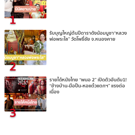
1
รับบุญใหญ่ต้นปีดาราดังน้อมบูชา“หลวง
พ่อพระใส” วัดโพธิ์ชัย จ.หนองคาย
2
รายได้หนังไทย “พนอ 2” เปิดตัวอันดับ1!
“ข้างบ้าน-มือปืน-หอแต๋วแตกฯ” แรงต่อ
เนื่อง
3