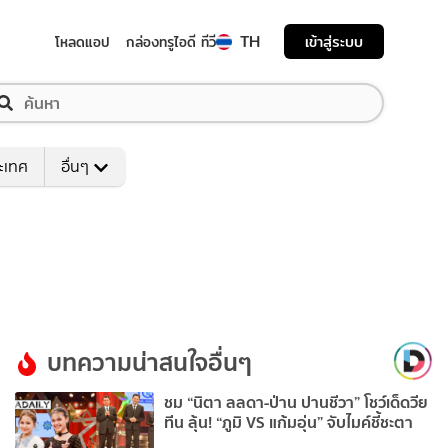
TH
เข้าสู่ระบบ
โหลดแอป
กล่องทรูไอดี ทีวี
ระเทศ
อื่นๆ
บทความน่าสนใจอื่นๆ
ชม “นิตา ลลดา-ป่าน ปานชีวา” โชว์เด็ดวีย
ทีน ลุ้น! “ภูมิ VS แก้มอุ่น” จับไมค์ชี้ชะตา