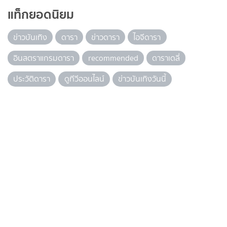
แท็กยอดนิยม
ข่าวบันเทิง
ดารา
ข่าวดารา
ไอจีดารา
อินสตราแกรมดารา
recommended
ดาราเดลี่
ประวัติดารา
ดูทีวีออนไลน์
ข่าวบันเทิงวันนี้