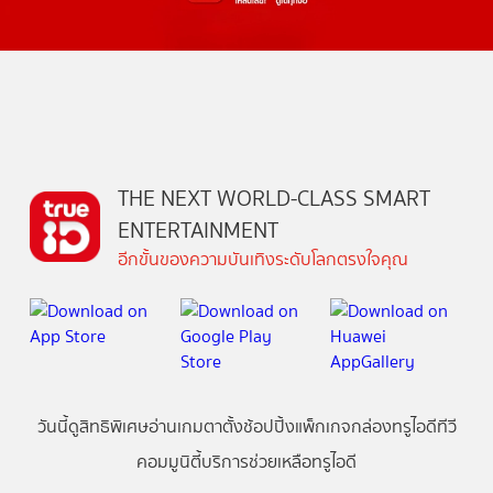
THE NEXT WORLD-CLASS SMART
ENTERTAINMENT
อีกขั้นของความบันเทิงระดับโลกตรงใจคุณ
วันนี้
ดู
สิทธิพิเศษ
อ่าน
เกม
ตาตั้ง
ช้อปปิ้ง
แพ็กเกจ
กล่องทรูไอดีทีวี
คอมมูนิตี้
บริการช่วยเหลือทรูไอดี