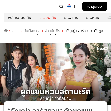
TH
เข้าสู่ระบบ
หน้าแรกบันเทิง
ข่าวบันเทิง
ข่าวละคร
ข่าวหนัง
รี
อ่าน
บันเทิงดารา
ข่าวบันเทิง
“ธัญญ่า อาร์สยาม” ดังผูก
แขนสามี หลังประกาศหย่าฟ้าผ่าผ่านไป 7 วัน
“ธัญญ่า อาร์สยาม” ดังผูกแขน