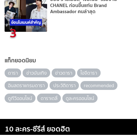
CHANEL ก่อนขึ้นแท่น Brand
Ambassador คนล่าสุด
3
แท็กยอดนิยม
ดารา
ข่าวบันเทิง
ข่าวดารา
ไอจีดารา
อินสตราแกรมดารา
ประวัติดารา
recommended
ดูทีวีออนไลน์
ดาราเดลี่
ดูละครออนไลน์
10 ละคร-ซีรีส์ ยอดฮิต