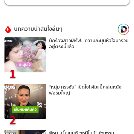
บทความน่าสนใจอื่นๆ
นักร้องสาวเสิร์ฟ...ความละมุนหัวใจมารวม
อยู่ตรงนี้แล้ว
1
“หนุ่ม กรรชัย” เปิดใจ! คัมแบ็คเล่นหนัง
ฟอร์มใหญ่
2
ย้อน 3 โมเมนต์ “เจมีไนน์” ร่วมงาน