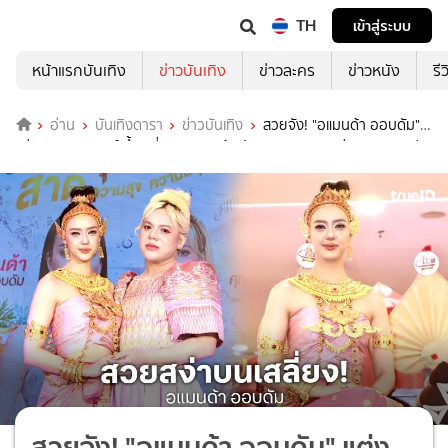
TH
เข้าสู่ระบบ
หน้าแรกบันเทิง
ข่าวบันเทิง
ข่าวละคร
ข่าวหนัง
รี
อ่าน
บันเทิงดารา
ข่าวบันเทิง
สวยจัง! "อแมนด้า ออบดัม"
แต่งนางสงกรานต์ ขึ้นเสลี่ยง งานชิมช้อปตลาด "A fair" อร่อยเกรดเอ ฟิว
เจอร์พาร์ค รังสิต
สวยจัง! "อแมนด้า ออบดัม" แต่ง