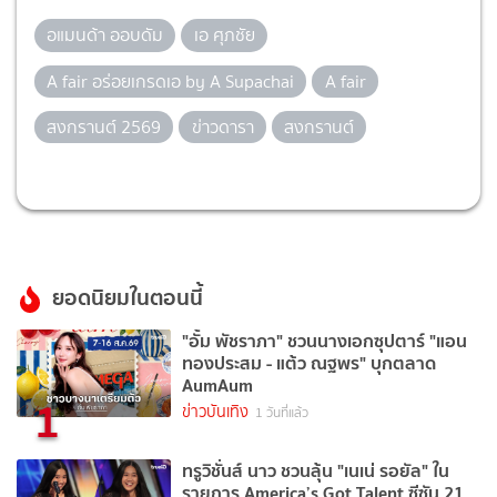
อแมนด้า ออบดัม
เอ ศุภชัย
A fair อร่อยเกรดเอ by A Supachai
A fair
สงกรานต์ 2569
ข่าวดารา
สงกรานต์
ยอดนิยมในตอนนี้
"อั้ม พัชราภา" ชวนนางเอกซุปตาร์ "แอน
ทองประสม - แต้ว ณฐพร" บุกตลาด
AumAum
1
ข่าวบันเทิง
1 วันที่แล้ว
ทรูวิชั่นส์ นาว ชวนลุ้น "เนเน่ รอยัล" ใน
รายการ America’s Got Talent ซีซัน 21