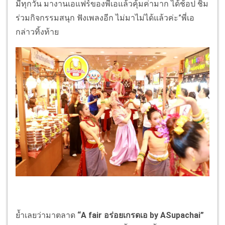
มีทุกวัน มางานเอแฟร์ของพี่เอแล้วคุ้มค่ามาก ได้ช้อป ชิม
ร่วมกิจกรรมสนุก ฟังเพลงอีก ไม่มาไม่ได้แล้วค่ะ”พี่เอ
กล่าวทิ้งท้าย
ย้ำเลยว่ามาตลาด
“A fair อร่อยเกรดเอ by ASupachai”