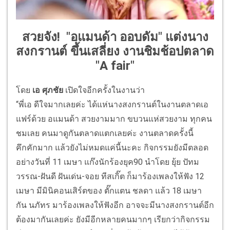
สวยจัง! "อแมนด้า ออบดัม" แต่งนาง
สงกรานต์ ขึ้นเสลี่ยง งานชิมช้อปตลาด
"A fair"
โดย
เอ ศุภชัย
เปิดใจอีกครั้งในงานว่า
“พี่เอ ดีใจมากเลยค่ะ ได้แห่นางสงกรานต์ในงานตลาดเอ
แฟร์ด้วย อแมนด้า สวยงามมาก ขบวนแห่สวยงาม ทุกคน
ชมเลย คนมาดูกันตลาดแตกเลยค่ะ งานตลาดครั้งนี้
คึกคักมาก แล้วยังไม่หมดแค่นี้นะคะ กิจกรรมยังมีตลอด
อย่างวันที่ 11 เมษา แก๊งนักร้องยุค90 นำโดย ยุ้ย ปัทม
วรรณ-ฝันดี ฝันเด่น-จอย ทีสเกิ๊ต ก็มาร้องเพลงให้ฟัง 12
เมษา มีมินิคอนเสิร์ตของ ตั๊กแตน ชลดา แล้ว 18 เมษา
กัน นภัทร มาร้องเพลงให้ฟังอีก อาจจะมีนางสงกรานต์อีก
ต้องมากันเลยค่ะ ยังมีอีกหลายคนมากๆ เรียกว่ากิจกรรม