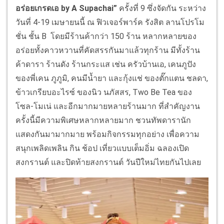
อร่อยเกรดเอ by A Supachai”
ครั้งที่ 9 ซึ่งจัดกัน ระหว่าง
วันที่ 4-19 เมษายนนี้ ณ ฟิวเจอร์พาร์ค รังสิต ลานโปรโม
ชั่น ชั้น B โดยมีร้านค้ากว่า 150 ร้าน หลากหลายของ
อร่อยทั้งคาวหวานที่คัดสรรกันมาแล้วทุกร้าน มีทั้งร้าน
ค้าดารา ร้านดัง ร้านกระแส เช่น ครัวบ้านเอ, เคนภูปัง
ของพี่เคน ภูภูมิ, คนมีน้ำยา และกุ้งแช่ ของตั๊กแตน ชลดา,
ข้าวเกรียบอะไรซ์ ของนิว นภัสสร, Two Be Tea ของ
โซล-โมเน่ และอีกมากมายหลายร้านมาก ที่สำคัญงาน
ครั้งนี้มีความพิเศษหลากหลายมาก ชวนทัพดารานัก
แสดงกันมามากมาย พร้อมกิจกรรมทุกอย่าง เพื่อความ
สนุกเพลิดเพลิน กิน ช้อป เที่ยวแบบเต็มอิ่ม ฉลองเปิด
สงกรานต์ และปิดท้ายสงกรานต์ วันปีใหม่ไทยกันไปเลย