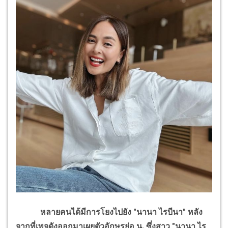
หลายคนได้มีการโยงไปยัง "นานา ไรบีนา" หลัง
จากที่เพจดังออกมาเผยตัวอักษรย่อ น. ซึ่งสาว "นานา ไร