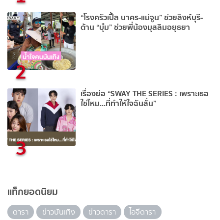
“โรงครัวเปิ้ล นาคร-แม่จูน” ช่วยสิงห์บุรี-
ด้าน “บุ๋ม” ช่วยพี่น้องมุสลิมอยุธยา
2
เรื่องย่อ “SWAY THE SERIES : เพราะเธอ
ใช่ไหม...ที่ทำให้ใจฉันสั่น”
3
แท็กยอดนิยม
ดารา
ข่าวบันเทิง
ข่าวดารา
ไอจีดารา