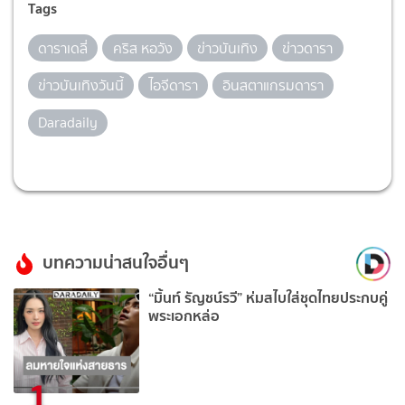
Tags
ดาราเดลี่
คริส หอวัง
ข่าวบันเทิง
ข่าวดารา
ข่าวบันเทิงวันนี้
ไอจีดารา
อินสตาแกรมดารา
Daradaily
บทความน่าสนใจอื่นๆ
“มิ้นท์ รัญชน์รวี” ห่มสไบใส่ชุดไทยประกบคู่
พระเอกหล่อ
1