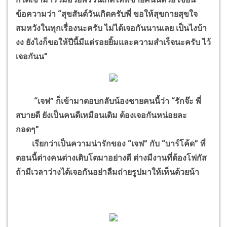
ข้อความว่า “สุขสันต์วันเกิดครับพี่ ขอให้สุขกายสุขใจ
สมหวังในทุกเรื่องนะครับ ไม่ได้เจอกันนานเลย เป็นไงบ้า
งง ยังไงก็ขอให้ปีนี้มีแต่รอยยิ้มและความสำเร็จนะครับ ไว้
เจอกันน”
“เจฟ” ก็เข้ามาตอบกลับน้องชายคนนี้ว่า “รักจ๊ะ พี่
สบายดี ยังเป็นคนดีเหมือนเดิม ต้องเจอกันหน่อยละ
กอดๆ”
เรียกว่าเป็นความน่ารักของ “เจฟ” กับ “บาร์โค้ด” ที่
ตอนนี้ต่างคนต่างเติบโตมาอย่างดี ต่างมีงานที่ต้องโฟกัส
ถ้ามีเวลาว่างได้เจอกันอย่าลืมถ่ายรูปมาให้เห็นด้วยน้า