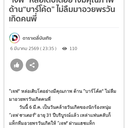
ด้าน“บาร์โค้ด” ไม่ลืมมาอวยพรวัน
เกิดคนพี่
ดาราเดลี่บันเทิง
6 มีนาคม 2569 ( 23:35 )
110
“เจฟ” หล่อเติบโตอย่างมีคุณภาพ ด้าน “บาร์โค้ด” ไม่ลืม
มาอวยพรวันเกิดคนพี่
วันนี้ 6 มี.ค. เป็นวันคล้ายวันเกิดของนักร้องหนุ่ม
“เจฟ ซาเตอร์”
อายุ 31 ปีบริบูรณ์แล้ว เหล่าแฟนคลับก็
แท็กทีมอวยพรวันเกิดให้
“เจฟ”
ผ่านแฮชแท็ก