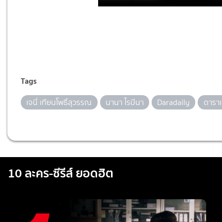
Tags
เจนี่ เทียนโพธิ์สุวรรณ
นานา ไรบีนา
Daradaily
ดาราเด
10 ละคร-ซีรีส์ ยอดฮิต