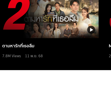
ตามหารักที่เธอลืม
7.8M
Views
11 พ.ย. 68
2