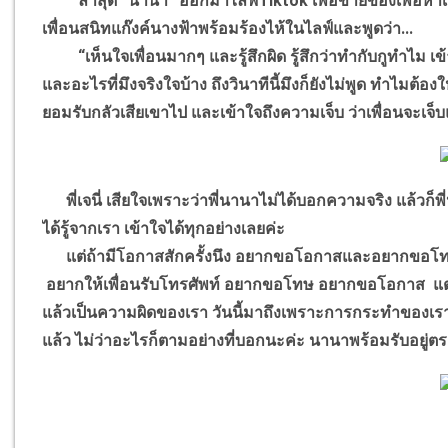
ล่าสุด “นานา” ออกมาไลฟ์Tiktok เพื่อขายของเพื่อหาเงินมาใช้
เพื่อนสนิทแก๊งค์นางฟ้าพร้อมร้องไห้ในไลฟ์และพูดว่า...
“เห็นใจเพื่อนมากๆ และรู้สึกผิด รู้สึกว่าทำกับกูทำไม เข้า
และอะไรที่มึงจริงใจบ้าง ถึงวินาทีนี้มึงก็ยังไม่พูด ทำไมต้อง
ยอมรับกลัวเสียเขาไป และเข้าใจถึงความเจ็บ ว่าเพื่อนจะ
พี่เจนี่ เสียใจเพราะว่าพี่นานาไม่ได้บอกความจริง แล้วก็พี่
ได้รู้จากเรา เข้าใจได้ทุกอย่างเลยค่ะ
แต่ถ้ามีโอกาสสักครั้งนึง อยากขอโอกาสและอยากขอโทษ
อยากให้เพื่อนรับโทรศัพท์ อยากขอโทษ อยากขอโอกาส แต่เข้
แล้วเป็นความผิดของเรา วันนี้มาถึงเพราะการกระทำของเราเอ
แล้ว ไม่ว่าอะไรก็ตามอย่างที่บอกนะค่ะ นานาพร้อมรับอยู่ตรงนี