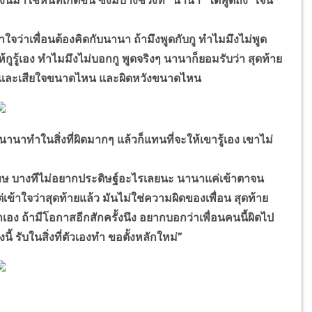
หนี้ที่เกิดขึ้น ซึ่งมีบางช่วงที่ “นานา” ได้พูดถึง “เจนี่”
ใจว่าเพื่อนต้องคิดกับนานา ถ้ามึงพูดกับกู ทำไมมึงไม่พูด
ให้กูรู้เอง ทำไมมึงไม่บอกกู พูดจริงๆ นานาก็ยอมรับว่า สุดท้าย
เจ็บและเสียใจขนาดไหน และผิดหวังขนาดไหน
นานาทำในสิ่งที่ผิดมากๆ แล้วก็แทนที่จะให้เขารู้เอง เขาไม่
 บางทีไม่อยากประดิษฐ์อะไรเลยนะ นานาแค่เข้าตาจน
าใจว่าสุดท้ายแล้ว มันไม่ใช่ความผิดของเพื่อน สุดท้าย
ง ถ้ามีโอกาสอีกสักครั้งนึง อยากบอกว่าเพื่อนคนนี้ผิดไป
้ รับในสิ่งที่ตัวเองทำ ขอตั้งหลักใหม่”