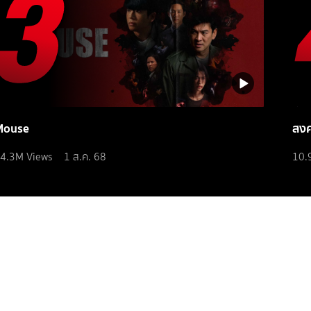
Mouse
สง
4.3M
Views
1 ส.ค. 68
10.