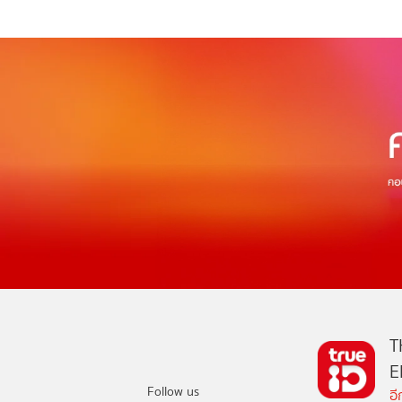
T
E
Follow us
อ