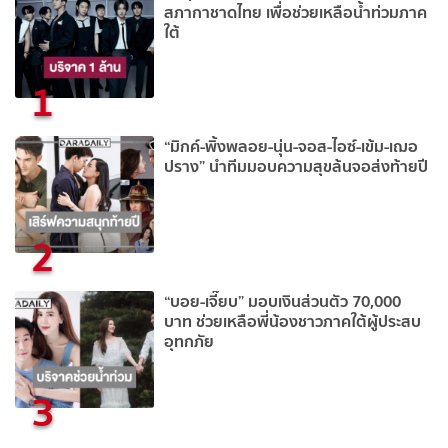
สภากาชาดไทย เพื่อช่วยเหลือน้ำท่วมภาค
ใต้
1
“มิกค์-พิ้งพลอย-นุ่น-จอส-ไอซ์-เข้ม-เฌอ
ปราง” นำทีมมอบความสุขล้นจอส่งท้ายปี
2
“บอย-เจี๊ยบ” มอบเงินส่วนตัว 70,000
บาท ช่วยเหลือพี่น้องชาวภาคใต้ผู้ประสบ
อุทกภัย
3