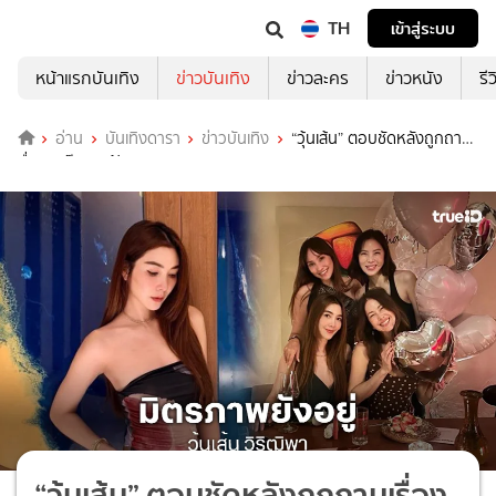
TH
เข้าสู่ระบบ
หน้าแรกบันเทิง
ข่าวบันเทิง
ข่าวละคร
ข่าวหนัง
รี
อ่าน
บันเทิงดารา
ข่าวบันเทิง
“วุ้นเส้น” ตอบชัดหลังถูกถาม
เรื่อง “แก๊งนางฟ้า” แตก?
“วุ้นเส้น” ตอบชัดหลังถูกถามเรื่อง