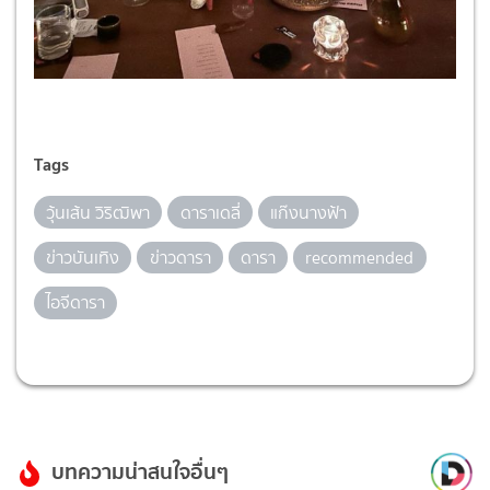
Tags
วุ้นเส้น วิริฒิพา
ดาราเดลี่
แก๊งนางฟ้า
ข่าวบันเทิง
ข่าวดารา
ดารา
recommended
ไอจีดารา
บทความน่าสนใจอื่นๆ