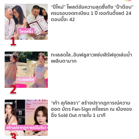
“ปีใหม่” โพสต์ข้อความสุดซึ้งถึง “ป๋าต๊อบ”
ครบรอบจดทะเบียน 1 ปี เจอกันตั้งแต่ 24
ตอนนี้จะ 42
1
ทะเลสดใส..อินฟลูสาวแซ่บเสิร์ฟชุดเล่นน้ำ
เพลินตามาก
2
“เก้า สุภัสสรา” สร้างปรากฏการณ์ความ
ฮอต บัตร Fan-Sign ครั้งแรก ณ เมืองฉง
ฉิ่ง Sold Out ภายใน 1 นาที
3