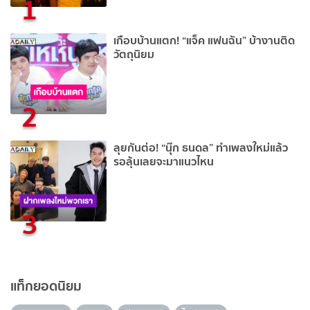
1
เกือบบ้านแตก! “แจ็ค แฟนฉัน” บ้างานติด
วัตถุนิยม
2
ลุยกันต่อ! “นุ๊ก ธนดล” ทำเพลงใหม่แล้ว
รอลุ้นเลยจะมาแนวไหน
3
แท็กยอดนิยม