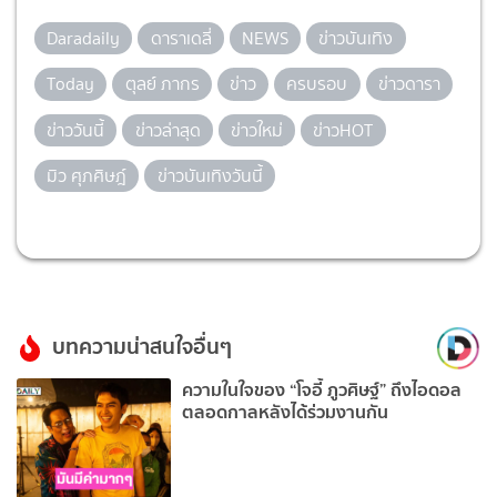
Daradaily
ดาราเดลี่
NEWS
ข่าวบันเทิง
Today
ตุลย์ ภากร
ข่าว
ครบรอบ
ข่าวดารา
ข่าววันนี้
ข่าวล่าสุด
ข่าวใหม่
ข่าวHOT
มิว ศุภศิษฎ์
ข่าวบันเทิงวันนี้
บทความน่าสนใจอื่นๆ
ความในใจของ “โจอี้ ภูวศิษฐ์” ถึงไอดอล
ตลอดกาลหลังได้ร่วมงานกัน