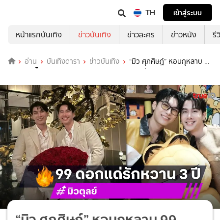
TH
เข้าสู่ระบบ
หน้าแรกบันเทิง
ข่าวบันเทิง
ข่าวละคร
ข่าวหนัง
รี
อ่าน
บันเทิงดารา
ข่าวบันเทิง
“มิว ศุภศิษฏ์” หอบกุหลาบ 99
ดอก เซอร์ไพรส์ “ตุลย์ ภากร” ครบรอบแฟนกัน 3 ปี
“มิว ศุภศิษฏ์” หอบกุหลาบ 99