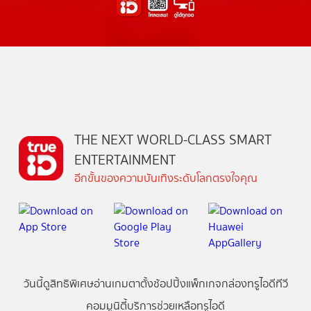
THE NEXT WORLD-CLASS SMART
ENTERTAINMENT
อีกขั้นของความบันเทิงระดับโลกตรงใจคุณ
วันนี้
ดู
สิทธิพิเศษ
อ่าน
เกม
ตาตั้ง
ช้อปปิ้ง
แพ็กเกจ
กล่องทรูไอดีทีวี
คอมมูนิตี้
บริการช่วยเหลือทรูไอดี