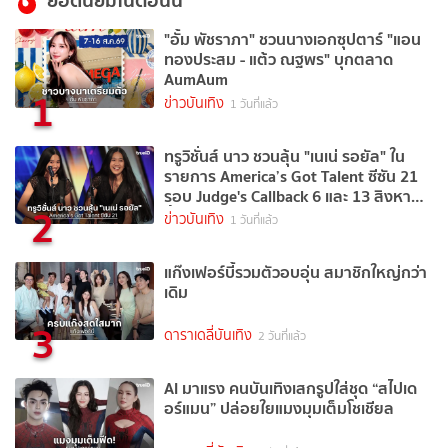
ยอดนิยมในตอนนี้
"อั้ม พัชราภา" ชวนนางเอกซุปตาร์ "แอน
ทองประสม - แต้ว ณฐพร" บุกตลาด
AumAum
1
ข่าวบันเทิง
1 วันที่แล้ว
ทรูวิชั่นส์ นาว ชวนลุ้น "เนเน่ รอยัล" ใน
รายการ America’s Got Talent ซีซัน 21
รอบ Judge's Callback 6 และ 13 สิงหาคม
2
นี้
ข่าวบันเทิง
1 วันที่แล้ว
แก๊งเฟอร์บี้รวมตัวอบอุ่น สมาชิกใหญ่กว่า
เดิม
3
ดาราเดลี่บันเทิง
2 วันที่แล้ว
AI มาแรง คนบันเทิงเสกรูปใส่ชุด “สไปเด
อร์แมน” ปล่อยใยแมงมุมเต็มโชเชียล