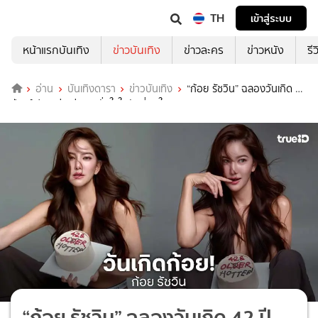
TH
เข้าสู่ระบบ
หน้าแรกบันเทิง
ข่าวบันเทิง
ข่าวละคร
ข่าวหนัง
รี
อ่าน
บันเทิงดารา
ข่าวบันเทิง
“ก้อย รัชวิน” ฉลองวันเกิด 42
ปี เสิร์ฟลุคแซ่บเท่ สวยมั่นใจในวัยที่ภูมิใจบอกอายุ
“ก้อย รัชวิน” ฉลองวันเกิด 42 ปี