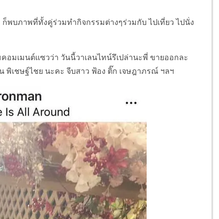
บภาพที่ทั้งคู่ร่วมทำกิจกรรมต่างๆร่วมกับ ไปเที่ยว ไปนั่ง
อมคอมเมนต์แซวว่า วันนี้วาเลนไทน์รึเปล่านะพี่ ขายออกละ
, ตั้น พิเชษฐ์ไชย นะคะ จีบสาว ฟ้อง ติ๊ก เจษฎาภรณ์ ฯลฯ