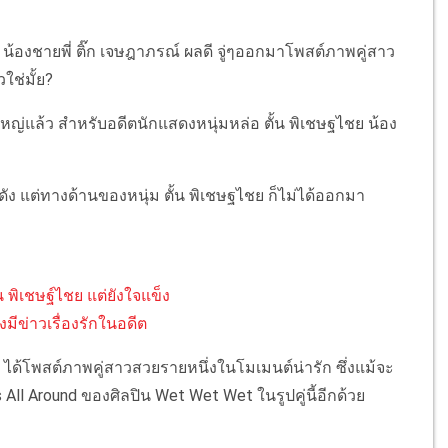
 น้องชายพี่ ติ๊ก เจษฎาภรณ์ ผลดี จู่ๆออกมาโพสต์ภาพคู่สาว
ใช่มั้ย?
หญ่แล้ว สำหรับอดีตนักแสดงหนุ่มหล่อ ตั้น พิเชษฐไชย น้อง
ดคนดัง แต่ทางด้านของหนุ่ม ตั้น พิเชษฐไชย ก็ไม่ได้ออกมา
น พิเชษฐ์ไชย แต่ยังใจแข็ง
ังมีข่าวเรื่องรักในอดีต
ย ได้โพสต์ภาพคู่สาวสวยรายหนึ่งในโมเมนต์น่ารัก ซึ่งแม้จะ
All Around ของศิลปิน Wet Wet Wet ในรูปคู่นี้อีกด้วย