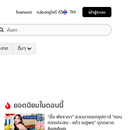
TH
เข้าสู่ระบบ
โหลดแอป
กล่องทรูไอดี ทีวี
ระเทศ
อื่นๆ
ยอดนิยมในตอนนี้
"อั้ม พัชราภา" ชวนนางเอกซุปตาร์ "แอน
ทองประสม - แต้ว ณฐพร" บุกตลาด
AumAum