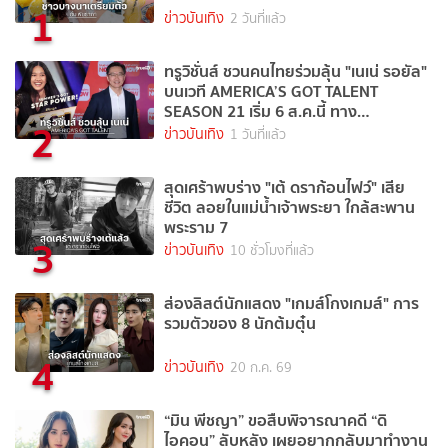
1
ข่าวบันเทิง
2 วันที่แล้ว
ทรูวิชั่นส์ ชวนคนไทยร่วมลุ้น "เนเน่ รอยัล"
บนเวที AMERICA’S GOT TALENT
SEASON 21 เริ่ม 6 ส.ค.นี้ ทาง
2
TrueVisions NOW
ข่าวบันเทิง
1 วันที่แล้ว
สุดเศร้าพบร่าง "เต้ ดราก้อนไฟว์" เสีย
ชีวิต ลอยในแม่น้ำเจ้าพระยา ใกล้สะพาน
พระราม 7
3
ข่าวบันเทิง
10 ชั่วโมงที่แล้ว
ส่องลิสต์นักแสดง "เกมส์โกงเกมส์" การ
รวมตัวของ 8 นักต้มตุ๋น
4
ข่าวบันเทิง
20 ก.ค. 69
“มิน พีชญา” ขอสืบพิจารณาคดี “ดิ
ไอคอน” ลับหลัง เผยอยากกลับมาทำงาน