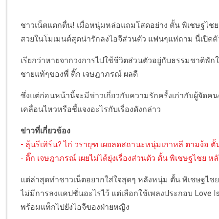
ชาวเน็ตแตกตื่น! เมื่อหนุ่มหล่อแถมโสดอย่าง ตั้น พิเชษฐไชย
สวยในโมเมนต์สุดน่ารักลงไอจีส่วนตัว แฟนๆแห่ถาม นี่เปิดตัว
เรียกว่าหายจากวงการไปใช้ชีวิตส่วนตัวอยู่กับธรรมชาติพักใ
ชายแท้ๆของพี่ ติ๊ก เจษฎาภรณ์ ผลดี
ซึ่งแต่ก่อนหน้านี้จะมีข่าวเกี่ยวกับความรักครั้งเก่ากับผู้จั
เคลื่อนไหวหรือชี้แจงอะไรกับเรื่องดังกล่าว
ข่าวที่เกี่ยวข้อง
- ลุ้นรีเทิร์น? ไก่ วรายุฑ เผยลดสถานะหนุ่มเกาหลี ตามง้อ ตั้
- ติ๊ก เจษฎาภรณ์ เผยไม่ได้ยุ่งเรื่องส่วนตัว ตั้น พิเชษฐไชย หล
แต่ล่าสุดทำชาวเน็ตอยากใส่ใจสุดๆ หลังหนุ่ม ตั้น พิเชษฐไช
ไม่มีการลงแคปชั่นอะไรไว้ แต่เลือกใช้เพลงประกอบ Love Is 
พร้อมแท็กไปยังไอจีของฝ่ายหญิง