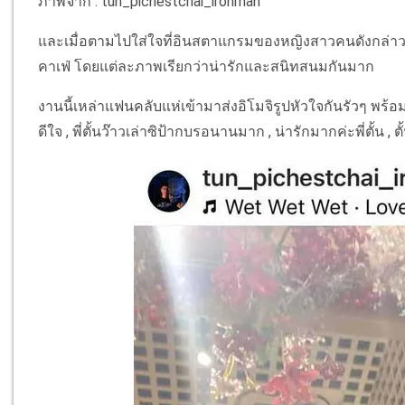
ภาพจาก : tun_pichestchai_ironman
และเมื่อตามไปใส่ใจที่อินสตาแกรมของหญิงสาวคนดังกล่าว ก็พ
คาเฟ่ โดยแต่ละภาพเรียกว่าน่ารักและสนิทสนมกันมาก
งานนี้เหล่าแฟนคลับแห่เข้ามาส่งอิโมจิรูปหัวใจกันรัวๆ พร้
ดีใจ , พี่ตั้นว๊าวเล่าซิป้ากบรอนานมาก , น่ารักมากค่ะพี่ตั้น 