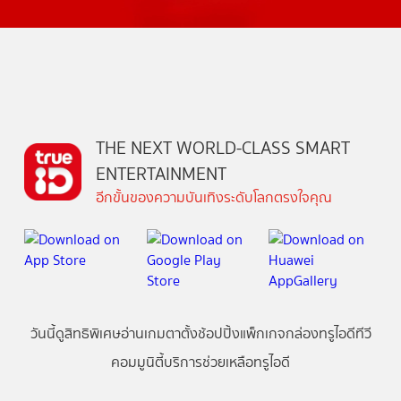
THE NEXT WORLD-CLASS SMART
ENTERTAINMENT
อีกขั้นของความบันเทิงระดับโลกตรงใจคุณ
วันนี้
ดู
สิทธิพิเศษ
อ่าน
เกม
ตาตั้ง
ช้อปปิ้ง
แพ็กเกจ
กล่องทรูไอดีทีวี
คอมมูนิตี้
บริการช่วยเหลือทรูไอดี