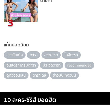
ตามาก
3
แท็กยอดนิยม
ข่าวบันเทิง
ดารา
ข่าวดารา
ไอจีดารา
อินสตราแกรมดารา
ประวัติดารา
recommended
ดูทีวีออนไลน์
ดาราเดลี่
ข่าวบันเทิงวันนี้
10 ละคร-ซีรีส์ ยอดฮิต