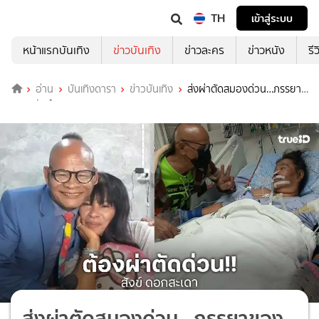
TH
เข้าสู่ระบบ
หน้าแรกบันเทิง
ข่าวบันเทิง
ข่าวละคร
ข่าวหนัง
รี
อ่าน
บันเทิงดารา
ข่าวบันเทิง
ส่งผ่าตัดสมองด่วน…ภรรยา
ของ “สังข์ ดอกสะเดา”
ส่งผ่าตัดสมองด่วน…ภรรยาของ