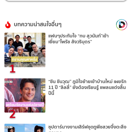
บทความน่าสนใจอื่นๆ
แฟนๆประทับใจ “กบ สุวนันท์”เข้า
เยี่ยม“ไพรัช สังวริบุตร”
1
“ชิน ชินวุฒ” ภูมิใจย้ายเข้าบ้านใหม่ เผยรัก
11 ปี “ลิลลี่” ยังต้องเรียนรู้ แพลนแต่งสิ้น
ปีนี้
2
ซุปตาร์นางงามเสิร์ฟชุดทูพีชสวยจึ้งตะลึง