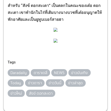
สำหรับ
“
สังข์ ดอกสะเดา
”
เป็นตลกในคณะของเด๋อ ดอก
สะเดา เขาพำนักในไร่ที่เดิมบางนางบวชที่เด๋ออนุญาตให้
พักอาศัยและเป็นยูทูบเบอร์สายฮา
Tags
Daradaily
ดาราเดลี่
NEWS
ข่าวบันเทิง
Today
ข่าวดารา
ข่าววันนี้
ข่าวล่าสุด
ข่าวใหม่
สังข์ ดอกสะเดา