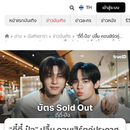
TH
เข้าสู่ระบบ
หน้าแรกบันเทิง
ข่าวบันเทิง
ข่าวละคร
ข่าวหนัง
รี
อ่าน
บันเทิงดารา
ข่าวบันเทิง
“ตี๋ตี๋-ป๋อ” ปลื้ม คอนเสิร์ตคู่
ประกาศ Sold Out สปอยแขกสุดเซอร์ไพรส์ แย้มพาร์ทโชว์ทั้งหวานทั้งเท่
“ตี๋ตี๋-ป๋อ” ปลื้ม คอนเสิร์ตคู่ประกาศ