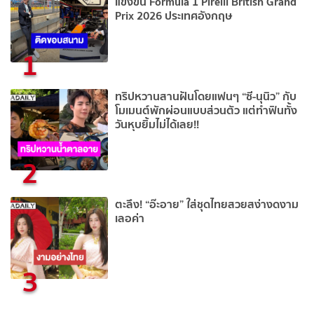
แข่งขัน Formula 1 Pirelli British Grand
Prix 2026 ประเทศอังกฤษ
1
ทริปหวานสานฝันโดยแฟนๆ “ซี-นุนิว” กับ
โมเมนต์พักผ่อนแบบส่วนตัว แต่ทำฟินทั้ง
วันหุบยิ้มไม่ได้เลย!!
2
ตะลึง! “อ๊ะอาย” ใส่ชุดไทยสวยสง่างดงาม
เลอค่า
3