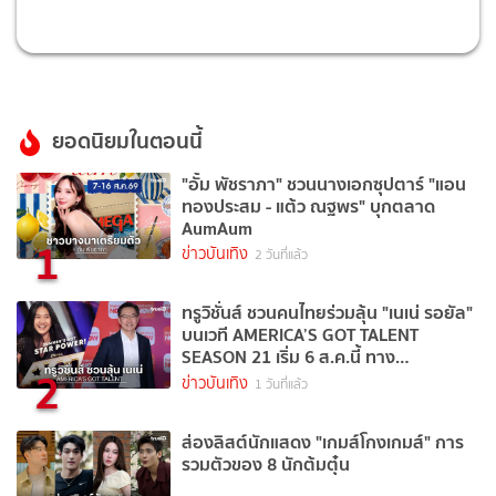
ยอดนิยมในตอนนี้
"อั้ม พัชราภา" ชวนนางเอกซุปตาร์ "แอน
ทองประสม - แต้ว ณฐพร" บุกตลาด
AumAum
1
ข่าวบันเทิง
2 วันที่แล้ว
ทรูวิชั่นส์ ชวนคนไทยร่วมลุ้น "เนเน่ รอยัล"
บนเวที AMERICA’S GOT TALENT
SEASON 21 เริ่ม 6 ส.ค.นี้ ทาง
2
TrueVisions NOW
ข่าวบันเทิง
1 วันที่แล้ว
ส่องลิสต์นักแสดง "เกมส์โกงเกมส์" การ
รวมตัวของ 8 นักต้มตุ๋น