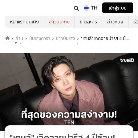
TH
เข้าสู่ระบบ
หน้าแรกบันเทิง
ข่าวบันเทิง
ข่าวละคร
ข่าวหนัง
รี
อ่าน
บันเทิงดารา
ข่าวบันเทิง
"เตนล์" เฉิดฉายปารีส 4 ปี
ซ้อน! โชว์ลุคสง่างามสมฐานะแอมบาสเดอร์ Saint Laurent
"เตนล์" เฉิดฉายปารีส 4 ปีซ้อน!