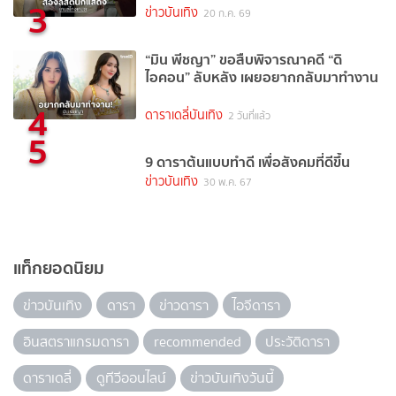
3
ข่าวบันเทิง
20 ก.ค. 69
“มิน พีชญา” ขอสืบพิจารณาคดี “ดิ
ไอคอน” ลับหลัง เผยอยากกลับมาทำงาน
4
ดาราเดลี่บันเทิง
2 วันที่แล้ว
5
9 ดาราต้นแบบทำดี เพื่อสังคมที่ดีขึ้น
ข่าวบันเทิง
30 พ.ค. 67
แท็กยอดนิยม
ข่าวบันเทิง
ดารา
ข่าวดารา
ไอจีดารา
อินสตราแกรมดารา
recommended
ประวัติดารา
ดาราเดลี่
ดูทีวีออนไลน์
ข่าวบันเทิงวันนี้