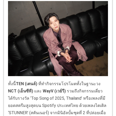
ทั้งนี้
TEN (
เตนล์
)
ที่ทำกิจกรรมโปรโมตทั้งในฐานะวง
NCT
(
เอ็นซีที
)
และ
WayV
(
เวย์วี
)
รวมถึงกิจกรรมเดี่ยว
ได้รับรางวัล ‘Top Song of 2025, Thailand’ หรือเพลงที่มี
ยอดสตรีมสูงสุดบน Spotify ประเทศไทย ด้วยเพลงไตเติล
‘STUNNER’ (สตันเนอร์) จากมินิอัลบั้มชุดที่ 2 ที่ปล่อยเมื่อ