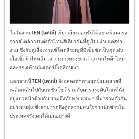
ในวันงาน
TEN (
เตนล์
)
เรียกเสียงตอบรับได้อย่างร้อนแรง
จากสไตล์การแต่งตัวโทนสีเดียวกันที่ดูเรียบง่ายแต่สง่า
งาม ซึ่งจับคู่เสื้อเทรนช์โคตสีชมพูที่มีเข็มขัดเป็นจุดเด่น
เสื้อเชิ้ตผ้าไหมสีม่วง กางเกงทรงขากว้าง เนกไทผ้าไหม
และรองเท้าหนังเดอร์บี้เคลือบเงา
นอกจากนี้
TEN (
เตนล์
)
ยังแสดงท่าทางสุดผ่อนคลายที่
เพลิดเพลินไปกับแฟชั่นโชว์ ร่วมกับดาราระดับโลกที่นั่ง
อยู่แถวหน้าด้วยกัน รวมถึงทักทายแฟน ๆ ที่มารวมตัวกัน
อย่างอบอุ่น ซึ่งสามารถดึงดูดความสนใจจากนักข่าวใน
ประเทศฝรั่งเศสได้เป็นอย่างดี