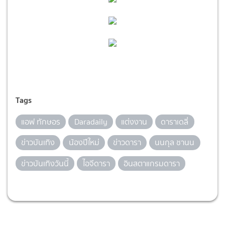
Tags
แอฟ ทักษอร
Daradaily
แต่งงาน
ดาราเดลี่
ข่าวบันเทิง
น้องปีใหม่
ข่าวดารา
นนกุล ชานน
ข่าวบันเทิงวันนี้
ไอจีดารา
อินสตาแกรมดารา