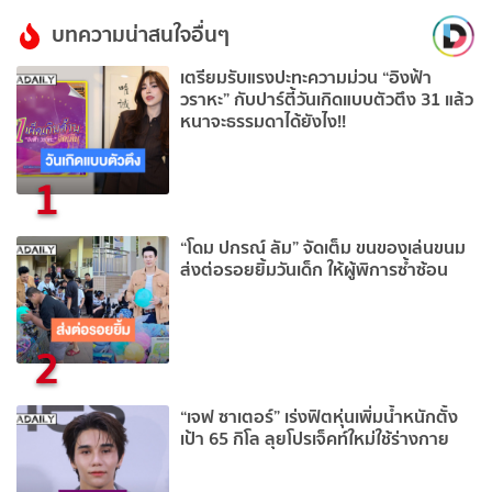
บทความน่าสนใจอื่นๆ
เตรียมรับแรงปะทะความม่วน “อิงฟ้า
วราหะ” กับปาร์ตี้วันเกิดแบบตัวตึง 31 แล้ว
หนาจะธรรมดาได้ยังไง!!
1
“โดม ปกรณ์ ลัม” จัดเต็ม ขนของเล่นขนม
ส่งต่อรอยยิ้มวันเด็ก ให้ผู้พิการซ้ำซ้อน
2
“เจฟ ซาเตอร์” เร่งฟิตหุ่นเพิ่มน้ำหนักตั้ง
เป้า 65 กิโล ลุยโปรเจ็คท์ใหม่ใช้ร่างกาย