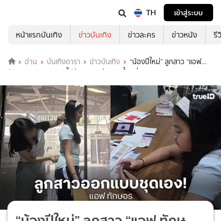
TH
เข้าสู่ระบบ
หน้าแรกบันเทิง
ข่าวบันเทิง
ข่าวละคร
ข่าวหนัง
รี
อ่าน
บันเทิงดารา
ข่าวบันเทิง
“น้องปีใหม่” ลูกสาว “แอฟ
ทักษอร” ออกแบบชุดไปร่วมงานแต่ง “ลูกน้ำ” พี่สาว “นนกุล”
“น้องปีใหม่” ลูกสาว “แอฟ ทักษ