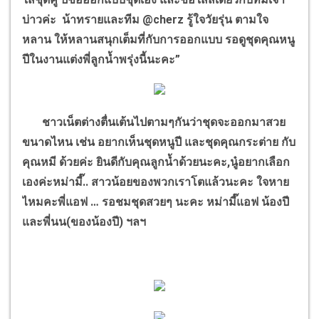
บ่าวค่ะ น้าทรายและทีม @cherz รู้ใจวัยรุ่น ตามใจ
หลาน ให้หลานสนุกเต็มที่กับการออกแบบ รอดูชุดคุณหนู
ปีในงานแต่งพี่ลูกน้ำพรุ่งนี้นะคะ”
ชาวเน็ตต่างตื่นเต้นไปตามๆกันว่าชุดจะออกมาสวย
ขนาดไหน เช่น อยากเห็นชุดหนูปี และชุดคุณกระต่าย กับ
คุณหมี ด้วยค่ะ ยินดีกับคุณลูกน้ำด้วยนะคะ,นู๋อยากเลือก
เองค่ะหม่ามี๊.. สาวน้อยของพวกเราโตแล้วนะคะ ใจหาย
ไหมคะพี่แอฟ … รอชมชุดสวยๆ นะคะ หม่ามี๊แอฟ น้องปี
และพี่นน(ของน้องปี) ฯลฯ