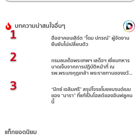
บทความน่าสนใจอื่นๆ
1
ฮือฮาคอนเสิร์ต “โดม ปกรณ์” ผู้จัดงาน
ยืนยันไม่เปลี่ยนตัว
2
กรมสมเด็จพระเทพฯ เสด็จฯ เยี่ยมทหาร
บาดเจ็บจากการปฏิบัติหน้าที่ ณ
รพ.พระมงกุฎเกล้า พระราชทานของขวัญ
3
ปีใหม่เพื่อบำรุงขวัญกำลังใจ
“มิกซ์ เฉลิมศรี” สรุปโจรขโมยแบรนด์เนม
ของ “นารา” ที่แท้เป็นโฮสต์ของอินฟลูคน
นี้
แท็กยอดนิยม