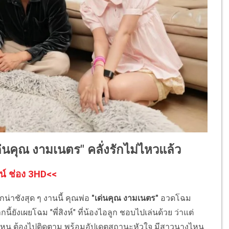
คุณ งามเนตร" คลั่งรักไม่ไหวแล้ว
น์ ช่อง 3HD<<
น่าชังสุด ๆ งานนี้ คุณพ่อ
"เด่นคุณ งามเนตร"
อวดโฉม
ี้ยังเผยโฉม "พี่สิงห์" ที่น้องไอลูก ชอบไปเล่นด้วย ว่าแต่
ไหน ต้องไปติดตาม พร้อมอัปเดตสถานะหัวใจ มีสาวนางไหน