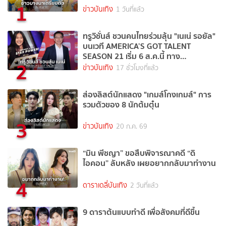
1
ข่าวบันเทิง
1 วันที่แล้ว
ทรูวิชั่นส์ ชวนคนไทยร่วมลุ้น "เนเน่ รอยัล"
บนเวที AMERICA’S GOT TALENT
SEASON 21 เริ่ม 6 ส.ค.นี้ ทาง
2
TrueVisions NOW
ข่าวบันเทิง
17 ชั่วโมงที่แล้ว
ส่องลิสต์นักแสดง "เกมส์โกงเกมส์" การ
รวมตัวของ 8 นักต้มตุ๋น
3
ข่าวบันเทิง
20 ก.ค. 69
“มิน พีชญา” ขอสืบพิจารณาคดี “ดิ
ไอคอน” ลับหลัง เผยอยากกลับมาทำงาน
4
ดาราเดลี่บันเทิง
2 วันที่แล้ว
9 ดาราต้นแบบทำดี เพื่อสังคมที่ดีขึ้น