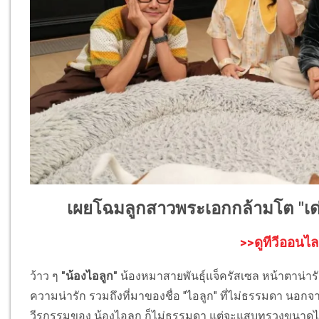
เผยโฉมลูกสาวพระเอกกล้ามโต "เด่น
>>ดูทีวีออนไล
ว้าว ๆ
"น้องไอลูก"
น้องหมาสายพันธุ์แจ็ครัสเซล หน้าตาน่ารัก
ความน่ารัก รวมถึงที่มาของชื่อ "ไอลูก" ที่ไม่ธรรมดา นอกจากน
วีรกรรมของ น้องไอลูก ก็ไม่ธรรมดา แต่จะแสบทรวงขนาด