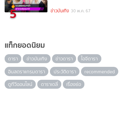
5
ข่าวบันเทิง
30 พ.ค. 67
แท็กยอดนิยม
ดารา
ข่าวบันเทิง
ข่าวดารา
ไอจีดารา
อินสตราแกรมดารา
ประวัติดารา
recommended
ดูทีวีออนไลน์
ดาราเดลี่
เรื่องย่อ