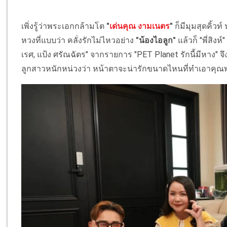
เพิ่งรู้ว่าพระเอกกล้ามโต
"
เด่นคุณ งามเนตร
"
ก็มีมุมสุดคิ้วท
หวงที่แบบว่า คลั่งรักไม่ไหวอย่าง
"น้องไอลูก"
แล้วก็ "พี่สิงห์
เรศ, แป้ง ศรัณฉัตร" จากรายการ "PET Planet รักนี้มีหาง" จ
ลูกสาวหนักหน่วงว่า หน้าตาจะน่ารักขนาดไหนที่ทำเอาคุณพ