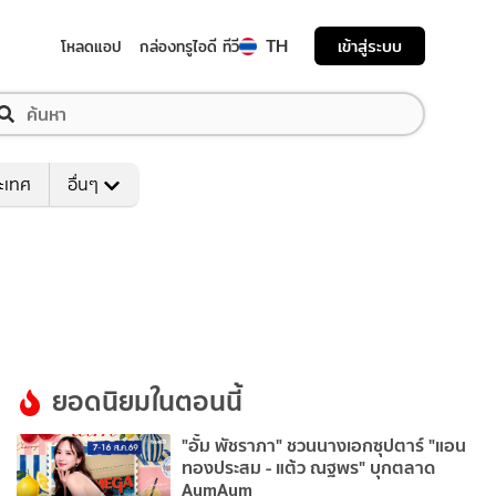
TH
เข้าสู่ระบบ
โหลดแอป
กล่องทรูไอดี ทีวี
ระเทศ
อื่นๆ
ยอดนิยมในตอนนี้
"อั้ม พัชราภา" ชวนนางเอกซุปตาร์ "แอน
ทองประสม - แต้ว ณฐพร" บุกตลาด
AumAum