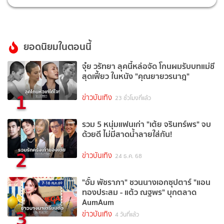
ยอดนิยมในตอนนี้
จุ๋ย วรัทยา ลุคนี้หล่อจัด โกนผมรับบทแม่ชี
สุดเฟี้ยว ในหนัง "คุณยายวรนาฎ"
1
ข่าวบันเทิง
23 ชั่วโมงที่แล้ว
รวม 5 หนุ่มแฟนเก่า "เต้ย จรินทร์พร" จบ
ด้วยดี ไม่มีสาดน้ำลายใส่กัน!
2
ข่าวบันเทิง
24 ธ.ค. 68
"อั้ม พัชราภา" ชวนนางเอกซุปตาร์ "แอน
ทองประสม - แต้ว ณฐพร" บุกตลาด
AumAum
3
ข่าวบันเทิง
4 วันที่แล้ว