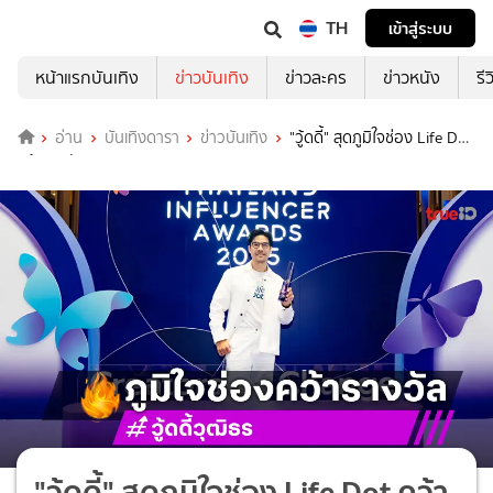
TH
เข้าสู่ระบบ
หน้าแรกบันเทิง
ข่าวบันเทิง
ข่าวละคร
ข่าวหนัง
รี
อ่าน
บันเทิงดารา
ข่าวบันเทิง
"วู้ดดี้" สุดภูมิใจช่อง Life Dot
คว้ารางวัล Thailand Influencer Awards 2025
"วู้ดดี้" สุดภูมิใจช่อง Life Dot คว้า