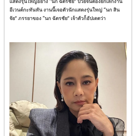
แสดงรุ่นใหญ่อย่าง “นก ฉัตรชัย” ป่วยจนต้องยกเลิกงาน
อีเวนต์กะทันหัน งานนี้เจอตัวนักแสดงรุ่นใหญ่ “นก สิน
จัย” ภรรยาของ “นก ฉัตรชัย” เจ้าตัวก็อัปเดตว่า