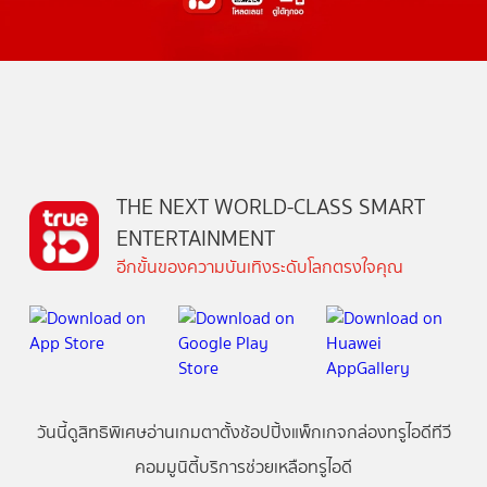
THE NEXT WORLD-CLASS SMART
ENTERTAINMENT
อีกขั้นของความบันเทิงระดับโลกตรงใจคุณ
วันนี้
ดู
สิทธิพิเศษ
อ่าน
เกม
ตาตั้ง
ช้อปปิ้ง
แพ็กเกจ
กล่องทรูไอดีทีวี
คอมมูนิตี้
บริการช่วยเหลือทรูไอดี