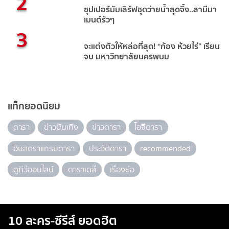
2
ซุปเปอร์มัมเสิร์ฟชุดว่ายน้ำสุดจึ้ง..สามีมา
เมนต์รัวๆ
3
จะแต่งตัวให้หล่อที่สุด! “ก้อง ห้วยไร่” เรียน
จบ มหาวิทยาลัยนครพนม
แท็กยอดนิยม
ดารา
ข่าวบันเทิง
ข่าวดารา
ไอจีดารา
อินสตราแกรมดารา
ประวัติดารา
recommended
ดูทีวีออนไลน์
ดาราเดลี่
เรื่องย่อ
10 ละคร-ซีรีส์ ยอดฮิต