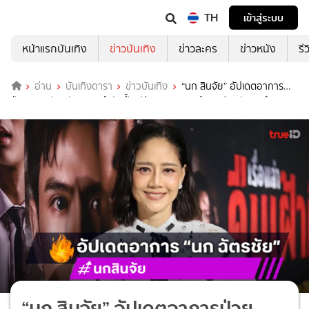
TH
เข้าสู่ระบบ
หน้าแรกบันเทิง
ข่าวบันเทิง
ข่าวละคร
ข่าวหนัง
รี
อ่าน
บันเทิงดารา
ข่าวบันเทิง
“นก สินจัย” อัปเดตอาการ
ป่วย “นก ฉัตรชัย” เผยกำลังฟื้นฟูร่างกาย คาดเดือนหน้ากลับมาทำงาน
ปกติ
“นก สินจัย” อัปเดตอาการป่วย