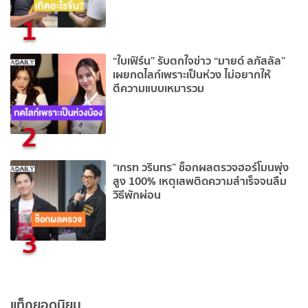
1
“ใบเฟิร์น” รับตกใจข่าว “มายด์ ลภัสลัล”
เผยกดไลก์เพราะเป็นห่วง ไม่อยากให้
ตีความแบบเหมารวม
2
“เกรท วรินทร” ช็อกผลตรวจฮอร์โมนพุ่ง
สูง 100% เหตุเสพติดความสำเร็จจนลืม
วิธีพักผ่อน
3
แท็กยอดนิยม