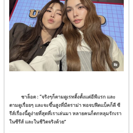
ชาล็อต : “จริงๆก็ตามดูเรทติ้งตั้งแต่อีพีแรก และ
ตามดูเรื่อยๆ และจะขึ้นสูงที่มีดราม่า พอจบฟีดแบ็คก็ดี ซี
รีส์เรื่องนี้ดูง่ายที่สุดที่เราเล่นมา หลายคนก็ตกหลุมรักเรา
ในซีรีส์ และในชีวิตจริงด้วย”