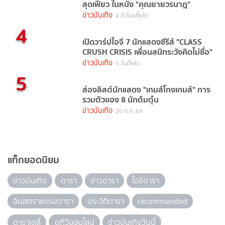
สุดเฟี้ยว ในหนัง "คุณยายวรนาฎ"
ข่าวบันเทิง
4 ชั่วโมงที่แล้ว
4
เปิดวาร์ปไอจี 7 นักแสดงซีรีส์ "CLASS
CRUSH CRISIS เพื่อนสนิทระวังคิดไม่ซื่อ"
ข่าวบันเทิง
5 วันที่แล้ว
5
ส่องลิสต์นักแสดง "เกมส์โกงเกมส์" การ
รวมตัวของ 8 นักต้มตุ๋น
ข่าวบันเทิง
20 ก.ค. 69
แท็กยอดนิยม
ข่าวบันเทิง
ดารา
ข่าวดารา
ไอจีดารา
อินสตราแกรมดารา
ประวัติดารา
recommended
ดาราเดลี่
ดูทีวีออนไลน์
ข่าวบันเทิงวันนี้