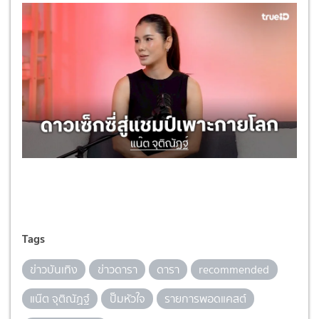
Tags
ข่าวบันเทิง
ข่าวดารา
ดารา
recommended
แน๊ต จุติณัฏฐ์
ปั๊มหัวใจ
รายการพอดแคสต์