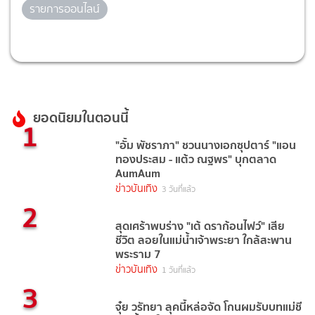
รายการออนไลน์
ยอดนิยมในตอนนี้
1
"อั้ม พัชราภา" ชวนนางเอกซุปตาร์ "แอน
ทองประสม - แต้ว ณฐพร" บุกตลาด
AumAum
ข่าวบันเทิง
3 วันที่แล้ว
2
สุดเศร้าพบร่าง "เต้ ดราก้อนไฟว์" เสีย
ชีวิต ลอยในแม่น้ำเจ้าพระยา ใกล้สะพาน
พระราม 7
ข่าวบันเทิง
1 วันที่แล้ว
3
จุ๋ย วรัทยา ลุคนี้หล่อจัด โกนผมรับบทแม่ชี