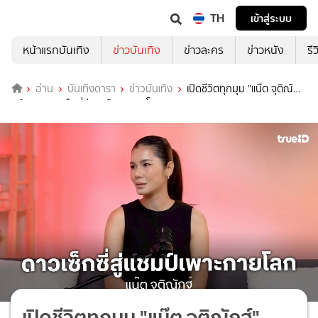
TH
เข้าสู่ระบบ
หน้าแรกบันเทิง
ข่าวบันเทิง
ข่าวละคร
ข่าวหนัง
รี
อ่าน
บันเทิงดารา
ข่าวบันเทิง
เปิดชีวิตทุกมุม "แน๊ต จุติณั
ฏฐ์" จากดาวเซ็กซี่สู่แชมป์เพาะกายโลก IFBB
เปิดชีวิตทุกมุม "แน๊ต จุติณัฏฐ์"