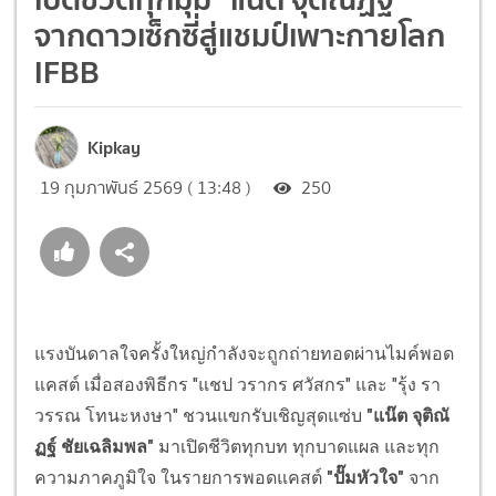
จากดาวเซ็กซี่สู่แชมป์เพาะกายโลก
IFBB
Kipkay
19 กุมภาพันธ์ 2569 ( 13:48 )
250
แรงบันดาลใจครั้งใหญ่กำลังจะถูกถ่ายทอดผ่านไมค์พอด
แคสต์ เมื่อสองพิธีกร "แชป วรากร ศวัสกร" และ "รุ้ง รา
วรรณ โทนะหงษา" ชวนแขกรับเชิญสุดแซ่บ
"แน๊ต จุติณั
ฏฐ์ ชัยเฉลิมพล"
มาเปิดชีวิตทุกบท ทุกบาดแผล และทุก
ความภาคภูมิใจ ในรายการพอดแคสต์
"ปั๊มหัวใจ"
จาก