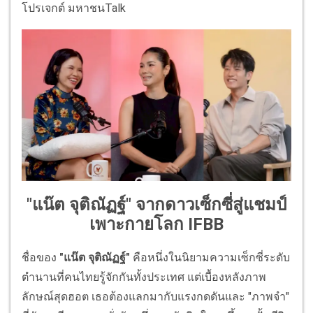
โปรเจกต์ มหาชนTalk
"แน๊ต จุติณัฏฐ์" จากดาวเซ็กซี่สู่แชมป์
เพาะกายโลก IFBB
ชื่อของ
"แน๊ต จุติณัฏฐ์"
คือหนึ่งในนิยามความเซ็กซี่ระดับ
ตำนานที่คนไทยรู้จักกันทั้งประเทศ แต่เบื้องหลังภาพ
ลักษณ์สุดฮอต เธอต้องแลกมากับแรงกดดันและ "ภาพจำ"