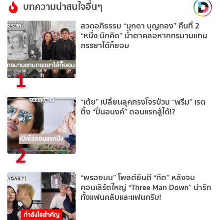
บทความน่าสนใจอื่นๆ
สวดอภิธรรม “มุกดา บุญทอง” คืนที่ 2
“หนึ่ง นึกคิด” น้ำตาคลอหากทรมานแทน
ภรรยาได้ก็ยอม
1
“เต้ย” เปลี่ยนลุคทรงโจรป่วน “พรีม” เรต
ติ้ง “ปิ่นอนงค์” ตอนแรกสู้ได้!?
2
“พรอยมน” โพสต์ยินดี “กิต” หลังจบ
คอนเสิร์ตใหญ่ “Three Man Down” น่ารัก
ทั้งแฟนคลับและแฟนครับ!