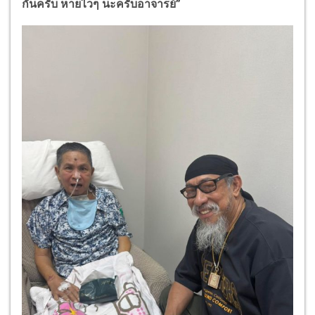
กันครับ หายไวๆ นะครับอาจารย์”