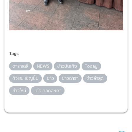
Tags
ดาราเดลี่
NEWS
ข่าวบันเทิง
Today
ถั่วแระ เชิญยิ้ม
ข่าว
ข่าวดารา
ข่าวล่าสุด
ข่าวใหม่
เด๋อ ดอกสะเดา