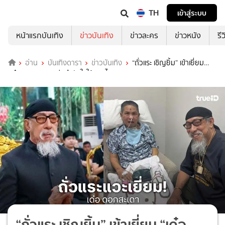
TH
เข้าสู่ระบบ
หน้าแรกบันเทิง
ข่าวบันเทิง
ข่าวละคร
ข่าวหนัง
รี
อ่าน
บันเทิงดารา
ข่าวบันเทิง
“ถั่วแระ เชิญยิ้ม” เข้าเยี่ยม
“เด๋อ ดอกสะเดา” ส่งกำลังใจให้หายไวๆ
“ถั่วแระ เชิญยิ้ม” เข้าเยี่ยม “เด๋อ