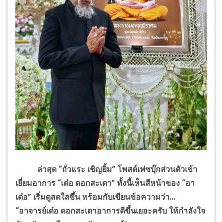
ล่าสุด “ถั่วแระ เชิญยิ้ม” โพสต์เฟซบุ๊กส่วนตัวเข้า
เยี่ยมอาการ “เด๋อ ดอกสะเดา” ทั้งนี้เห็นสีหน้าของ “อา
เด๋อ” เริ่มดูสดใสขึ้น พร้อมกับเขียนข้อความว่า...
“อาจารย์เด๋อ ดอกสะเดาอาการดีขึ้นเยอะครับ ให้กำลังใจ