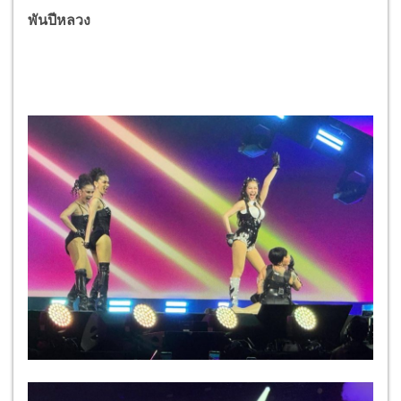
พันปีหลวง