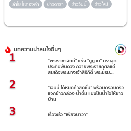
ลำไย ไหทองคำ
ข่าวดารา
ข่าววันนี้
ข่าวใหม่
บทความน่าสนใจอื่นๆ
1
“พระราชาจิกมี” แห่ง “ภูฏาน” ทรงจุด
ประทีปพันดวง ถวายพระราชกุศลแด่
สมเด็จพระนางเจ้าสิริกิติ์ พระบรม
2
ราชินีนาถ พระบรมราชชนนีพันปีหลวง
“เจนนี่ ได้หมดถ้าสดชื่น” พร้อมครอบครัว
แจกข้าวกล่อง-น้ำดื่ม แบ่งปันน้ำใจให้ชาว
บ้าน
3
เรื่องย่อ “เพียงนาวา”