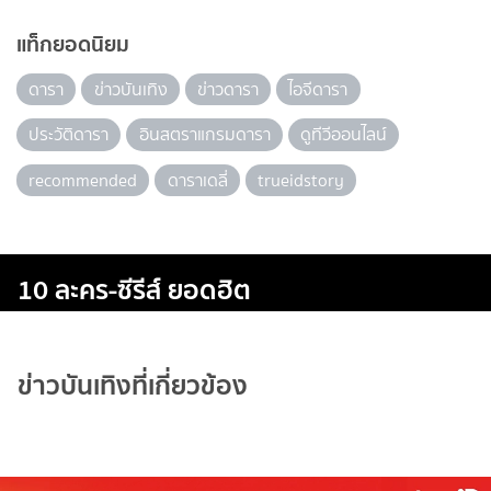
แท็กยอดนิยม
ดารา
ข่าวบันเทิง
ข่าวดารา
ไอจีดารา
ประวัติดารา
อินสตราแกรมดารา
ดูทีวีออนไลน์
recommended
ดาราเดลี่
trueidstory
10 ละคร-ซีรีส์ ยอดฮิต
ข่าวบันเทิงที่เกี่ยวข้อง