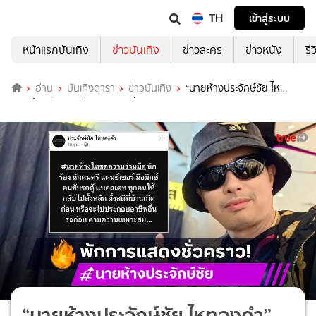
TH
เข้าสู่ระบบ
หน้าแรกบันเทิง
ข่าวบันเทิง
ข่าวละคร
ข่าวหนัง
รี
อ่าน
บันเทิงดารา
ข่าวบันเทิง
“นายห้างประจักษ์ชัย ไห
ทองคำ” ประกาศพักการแสดงชั่วคราว
“นายห้างประจักษ์ชัย ไหทองคำ”