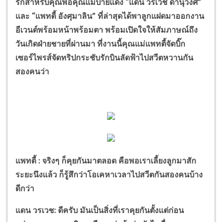
รักสำหรับคุณพ่อคุณแม่ป้ายแดง “แดน วรเวช ดานุวงศ์”
และ “แพทตี้ อังศุมาลิน” ที่ล่าสุดได้พาลูกแฝดมาออกงาน
อีเวนต์พร้อมหน้าพร้อมตา พร้อมเปิดใจให้สัมภาษณ์ถึง
วันเกิดฝ่ายชายที่ผ่านมา ที่งานนี้คุณแม่แพทตี้จัดบิ๊ก
เซอร์ไพรส์จัดทริปกระชับรักบินลัดฟ้าไปสวีตหวานกัน
สองคนว่า
แพทตี้ : จริงๆ ก็คุยกันมาตลอด คือพอเราเลี้ยงลูกมาสัก
ระยะนึงแล้ว ก็รู้สึกว่าโอเคหาเวลาไปสวีตกันสองคนบ้าง
ดีกว่า
แดน วรเวช: ดีครับ มันเป็นสิ่งที่เราคุยกันตั้งแต่ก่อน