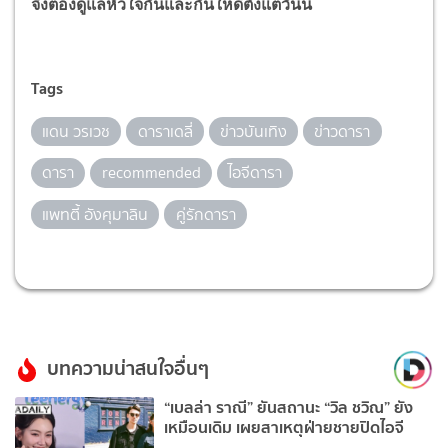
จึงต้องดูแลหัวใจกันและกันให้ดีตั้งแต่วันนี้
Tags
แดน วรเวช
ดาราเดลี่
ข่าวบันเทิง
ข่าวดารา
ดารา
recommended
ไอจีดารา
แพทตี้ อังศุมาลิน
คู่รักดารา
บทความน่าสนใจอื่นๆ
“เบลล่า ราณี” ยันสถานะ “วิล ชวิณ” ยัง
เหมือนเดิม เผยสาเหตุฝ่ายชายปิดไอจี