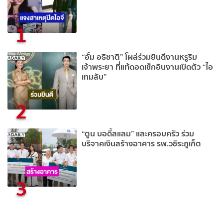
1
“อั้ม อธิชาติ” โผล่ร่วมยินดีงานหรูริม
เจ้าพระยา ที่แท้ดอดเช็กอินงานเปิดตัว “ไอ
เทมลับ”
2
“ตูน บอดี้สแลม” และครอบครัว ร่วม
บริจาคเงินสร้างอาคาร รพ.วชิระภูเก็ต
3