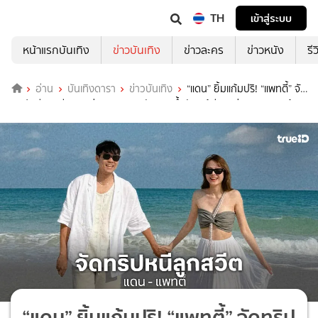
TH
เข้าสู่ระบบ
หน้าแรกบันเทิง
ข่าวบันเทิง
ข่าวละคร
ข่าวหนัง
รี
อ่าน
บันเทิงดารา
ข่าวบันเทิง
“แดน” ยิ้มแก้มปริ! “แพทตี้” จัด
ทริปหนีลูกสวีตสองต่อสองฉลองวันเกิด ย้ำชัด แม้มีลูกแต่ความหวานต้อง
ไม่ลดลง
“แดน” ยิ้มแก้มปริ! “แพทตี้” จัดทริป