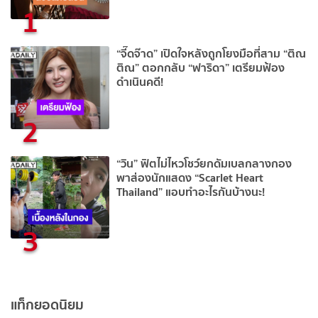
1
“จี๊ดจ๊าด” เปิดใจหลังถูกโยงมือที่สาม “ติณ
ติณ” ตอกกลับ “ฟาริดา” เตรียมฟ้อง
ดำเนินคดี!
2
“วิน” ฟิตไม่ไหวโชว์ยกดัมเบลกลางกอง
พาส่องนักแสดง “Scarlet Heart
Thailand” แอบทำอะไรกันบ้างนะ!
3
แท็กยอดนิยม