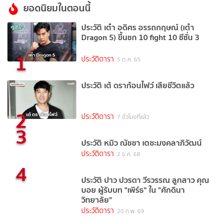
ยอดนิยมในตอนนี้
ประวัติ เต๋า อดิศร อรรถกฤษณ์ (เต๋า
Dragon 5) ขึ้นชก 10 fight 10 ซีซั่น 3
1
ประวัติดารา
5 ต.ค. 65
ประวัติ เต้ ดราก้อนไฟว์ เสียชีวิตแล้ว
2
ประวัติดารา
7 ชั่วโมงที่แล้ว
3
ประวัติ หมิว ณัชชา เตชะมงคลาภิวัฒน์
ประวัติดารา
2 ธ.ค. 68
4
ประวัติ ปาว ปวรดา วีรวรรณ ลูกสาว คุณ
บอย ผู้รับบท "เพิร์ธ" ใน "ศักดินา
วิทยาลัย"
ประวัติดารา
20 ก.พ. 69