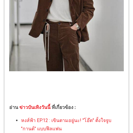
อ่าน
ข่าวบันเทิงวันนี้
ที่เกี่ยวข้อง :
หงส์ฟ้า EP.12 : เขินตามอยู่นะ! "โอ๊ต" ตั้งใจจูบ
"กานต์" แบบฟีลแฟน