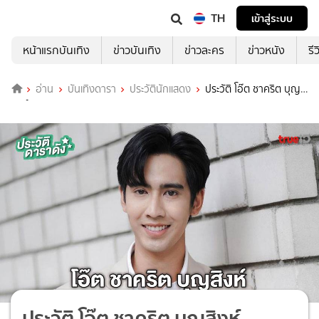
TH
เข้าสู่ระบบ
หน้าแรกบันเทิง
ข่าวบันเทิง
ข่าวละคร
ข่าวหนัง
รี
อ่าน
บันเทิงดารา
ประวัตินักแสดง
ประวัติ โอ๊ต ชาคริต บุญ
สิงห์
ประวัติ โอ๊ต ชาคริต บุญสิงห์