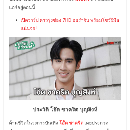
แอร์อยู่ตอนนี้
เปิดวาร์ป ดาวรุ่งช่อง 7HD ออร่าจับ พร้อมโชว์ฝีมือ
แน่นจอ!
ประวัติ โอ๊ต ชาคริต บุญสิงห์
ด้านชีวิตในวงการบันเทิง
โอ๊ต ชาคริต
เคยประกวด