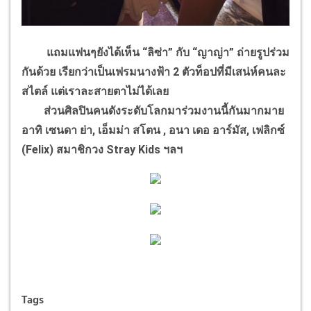
แถมแฟนๆยังได้เห็น “ลิซ่า” กับ “ญาญ่า” ถ่ายรูปร่วม
กันด้วย เรียกว่าเป็นเฟรมนางฟ้า 2 ตัวท็อปที่มีเสน่ห์คนละ
สไตล์ แต่เราละสายตาไม่ได้เลย
ส่วนศิลปินคนดังระดับโลกมาร่วมงานนี้กันมากมาย
อาทิ เซนดา ย่า, เอ็มม่า สโตน , อนา เดอ อาร์มัส, เฟลิกซ์
(Felix) สมาชิกวง Stray Kids ฯลฯ
Tags