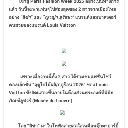
เข้าสู่ Paris Fashion Week 2025 อย่างเป็นทางการ
แล้ว วันนี้จะพาแฟนๆไปส่องลุคของ 2 สาวจากเมืองไทย
อย่าง
“ลิซ่า”
และ
“ญาญ่า อุรัสยา”
แบรนด์แอมบาสเดอร์
คนสวยของแบรนด์ Louis Vuitton
เพราะเมื่อวานนี้ทั้ง 2 สาว ได้ร่วมชมแฟชั่นโชว์
คอลเล็กชั่น “ฤดูใบไม้ผลิ/ฤดูร้อน 2026” ของ Louis
Vuitton ซึ่งจัดแสดงขึ้นภายในห้องส่วนพระองค์ที่พิพิธ
ภัณฑ์ลูฟวร์ (Musée du Louvre)
โดย “ลิซ่า” มาในโททัลสวยสดใสเหมือนตุ๊กตาบาร์บี้