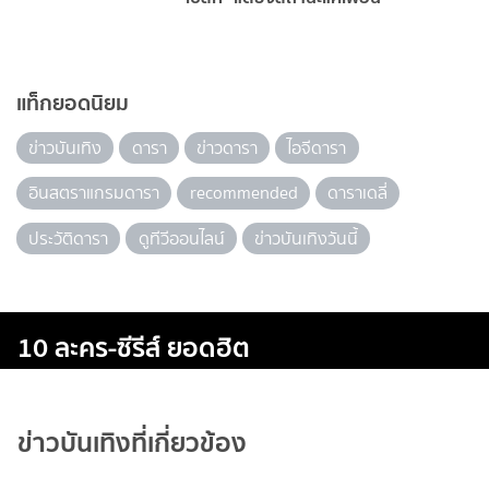
แท็กยอดนิยม
ข่าวบันเทิง
ดารา
ข่าวดารา
ไอจีดารา
อินสตราแกรมดารา
recommended
ดาราเดลี่
ประวัติดารา
ดูทีวีออนไลน์
ข่าวบันเทิงวันนี้
10 ละคร-ซีรีส์ ยอดฮิต
ข่าวบันเทิงที่เกี่ยวข้อง