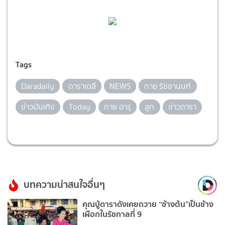
Tags
Daradaily
ดาราเดลี่
NEWS
กาย รัชชานนท์
ข่าวบันเทิง
Today
กาย ฮารุ
ลูก
ข่าวดารา
บทความน่าสนใจอื่นๆ
คุณปู่ดาราดังเคยถวาย “ช้างต้น”เป็นช้าง
เผือกในรัชกาลที่ 9