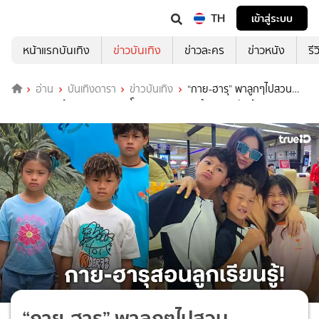
TH
เข้าสู่ระบบ
หน้าแรกบันเทิง
ข่าวบันเทิง
ข่าวละคร
ข่าวหนัง
รี
อ่าน
บันเทิงดารา
ข่าวบันเทิง
“กาย-ฮารุ” พาลูกๆไปสวน
พฤกษศาสตร์ระยอง ตามรอยโครงการพระราชดำริ “พระพันปีหลวง”
“กาย-ฮารุ” พาลูกๆไปสวน