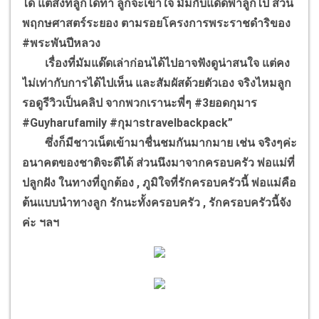
ได้ แต่สิ่งที่ลูกได้ทำ ลูกจะเข้าใจ มัมกับแด๊ดพาลูกไป สวน
พฤกษศาสตร์ระยอง ตามรอยโครงการพระราชดำริของ
#พระพันปีหลวง
เรื่องที่มัมแด๊ดเล่าก่อนได้ไปอาจฟังดูน่าสนใจ แต่คง
ไม่เท่ากับการได้ไปเห็น และสัมผัสด้วยตัวเอง จริงไหมลูก
รอดูรีวิวเป็นคลิป จากพวกเรานะพี่ๆ #3ยอดกุมาร
#Guyharufamily #กุมาstravelbackpack”
ซึ่งก็มีชาวเน็ตเข้ามาชื่นชมกันมากมาย เช่น จริงๆค่ะ
อนาคตของชาติจะดีได้ ส่วนนึงมาจากครอบครัว พ่อแม่ที่
ปลูกฝัง ในทางที่ถูกต้อง , ภูมิใจที่รักครอบครัวนี้ พ่อแม่คือ
ต้นแบบนำทางลูก รักนะทั้งครอบครัว , รักครอบครัวนี้จัง
ค่ะ ฯลฯ