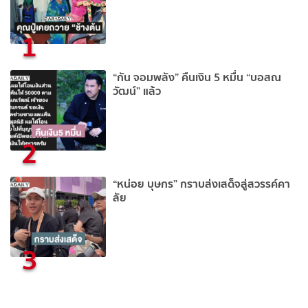
1
“กัน จอมพลัง” คืนเงิน 5 หมื่น “บอสณ
วัฒน์” แล้ว
2
“หน่อย บุษกร” กราบส่งเสด็จสู่สวรรค์คา
ลัย
3