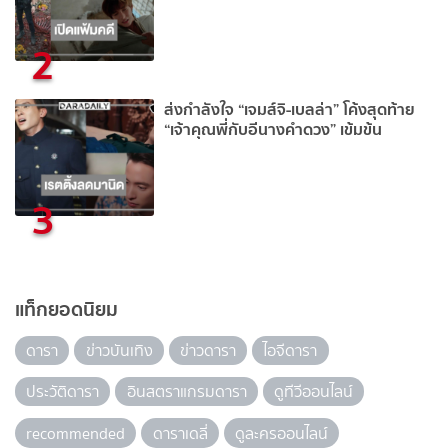
2
ส่งกำลังใจ “เจมส์จิ-เบลล่า” โค้งสุดท้าย
“เจ้าคุณพี่กับอีนางคำดวง” เข้มข้น
3
แท็กยอดนิยม
ดารา
ข่าวบันเทิง
ข่าวดารา
ไอจีดารา
ประวัติดารา
อินสตราแกรมดารา
ดูทีวีออนไลน์
recommended
ดาราเดลี่
ดูละครออนไลน์