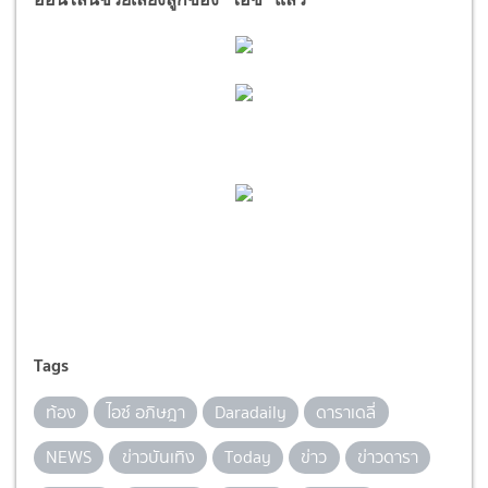
Tags
ท้อง
ไอซ์ อภิษฎา
Daradaily
ดาราเดลี่
NEWS
ข่าวบันเทิง
Today
ข่าว
ข่าวดารา