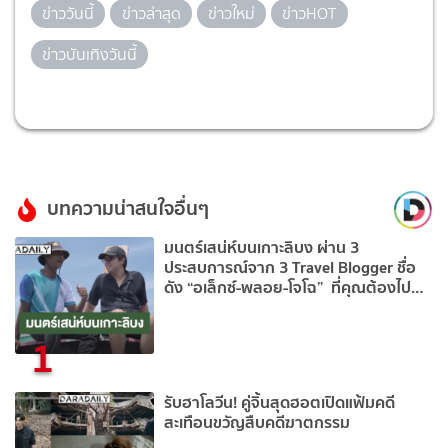
ข่าววันนี้
ข่าวล่าสุด
ข่าวใหม่
ข่าวHOT
ข่าวบันเทิงวันนี้
บทความน่าสนใจอื่นๆ
มนตร์เสน่ห์บนเกาะลิบง ผ่าน 3
ประสบการณ์จาก 3 Travel Blogger ชื่อ
ดัง “อเล็กซ์-พลอย-โจโฉ” ที่คุณต้องไป
เช็คอิน!
1
รับฮาโลวีน! คู่จิ้นสุดฮอตเปิดแฟ้มคดี
สะเทือนขวัญสืบคดีฆาตกรรม