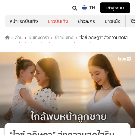
TH
เข้าสู่ระบบ
หน้าแรกบันเทิง
ข่าวบันเทิง
ข่าวละคร
ข่าวหนัง
รี
อ่าน
บันเทิงดารา
ข่าวบันเทิง
“ไอซ์ อภิษฎา” ส่งความสดใส
ริมทะเล ตื่นเต้นอีก 3 วีค “น้องเลอา” จะมีน้องชายแล้ว
“ไอซ์ อภิษฎา” ส่งความสดใสริม