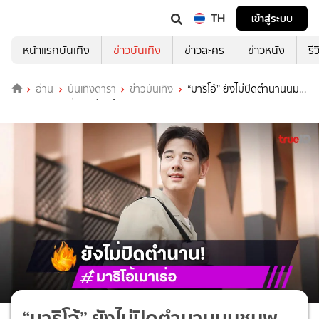
TH
เข้าสู่ระบบ
หน้าแรกบันเทิง
ข่าวบันเทิง
ข่าวละคร
ข่าวหนัง
รี
อ่าน
บันเทิงดารา
ข่าวบันเทิง
“มาริโอ้” ยังไม่ปิดตำนานนม
ชมพู ขอบคุณที่ยังกล่าวถึง
“มาริโอ้” ยังไม่ปิดตำนานนมชมพู