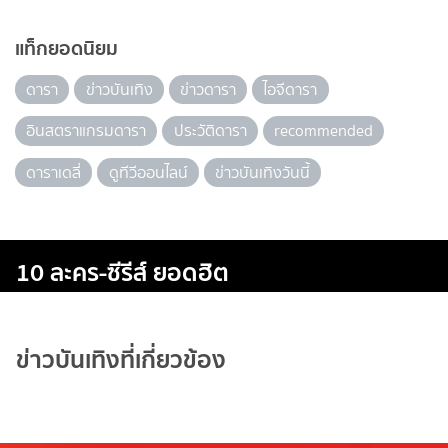
แท็กยอดนิยม
ดารา
ข่าวบันเทิง
ข่าวดารา
ไอจีดารา
อินสตราแกรมดารา
ประวัติดารา
recommended
ดาราเดลี่
ดูทีวีออนไลน์
ข่าวบันเทิงวันนี้
10 ละคร-ซีรีส์ ยอดฮิต
ข่าวบันเทิงที่เกี่ยวข้อง