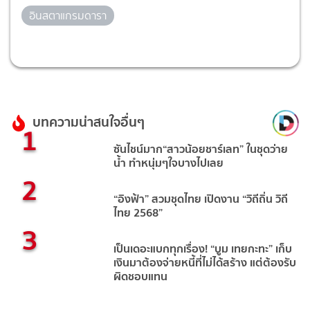
อินสตาแกรมดารา
บทความน่าสนใจอื่นๆ
1
ซันไชน์มาก“สาวน้อยชาร์เลท” ในชุดว่าย
น้ำ ทำหนุ่มๆใจบางไปเลย
2
“อิงฟ้า” สวมชุดไทย เปิดงาน “วิถีถิ่น วิถี
ไทย 2568”
3
เป็นเดอะแบกทุกเรื่อง! “บูม เทยกะทะ” เก็บ
เงินมาต้องจ่ายหนี้ที่ไม่ได้สร้าง แต่ต้องรับ
ผิดชอบแทน