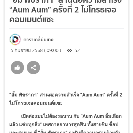
“Aum Aum” ครั้งที่ 2 ไม่โกรธเจอ
คอมเมนต์แซะ
ดาราเดลี่บันเทิง
5 กันยายน 2568 ( 09:00 )
52
“อั้ม พัชราภา” สานต่อความสำเร็จ “Aum Aum” ครั้งที่ 2
ไม่โกรธเจอคอมเมนต์แซะ
เปิดต่อแบบไม่ต้องรอนาน กับ “Aum Aum อั้มเลือก
แล้ว แซ่บทุกสิ่ง” เทศกาลอาหารสุดฟิน ทั้งสายชิม ช็อป
และสายแฟ ที่ “อั้ม พัชราภา“ การันตีความอร่อยด้วยตัว