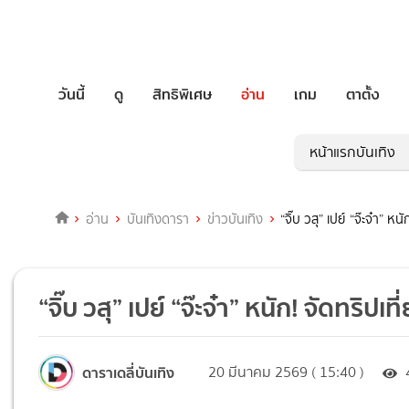
วันนี้
ดู
สิทธิพิเศษ
อ่าน
เกม
ตาตั้ง
หน้าแรกบันเทิง
อ่าน
บันเทิงดารา
ข่าวบันเทิง
“จิ๊บ วสุ” เปย์ “จ๊ะจ๋า” 
“จิ๊บ วสุ” เปย์ “จ๊ะจ๋า” หนัก! จัดทริ
ดาราเดลี่บันเทิง
20 มีนาคม 2569 ( 15:40 )