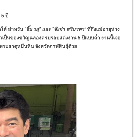
5 ปี
กให้ สำหรับ
“
จิ๊บ วสุ
”
และ
“
จ๊ะจ๋า พริมรตา
”
ทึ่ถึงแม้อายุห่าง
องเที่ยวเป็นของขวัญฉลองครบรอบแต่งงาน 5 ปีแบบฉ่ำ งานนี้เจอ
วัดพระธาตุหมื่นหิน จังหวัดกาฬสินธุ์ด้วย