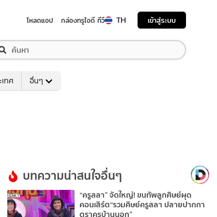
TH
เข้าสู่ระบบ
โหลดแอป
กล่องทรูไอดี ทีวี
ระเทศ
อื่นๆ
บทความน่าสนใจอื่นๆ
“ครูสลา” จัดใหญ่! ขนทัพลูกศิษย์ผุด
คอนเสิร์ต“รวมศิษย์ครูสลา ปลายปากกา
ตราครูบ้านนอก”