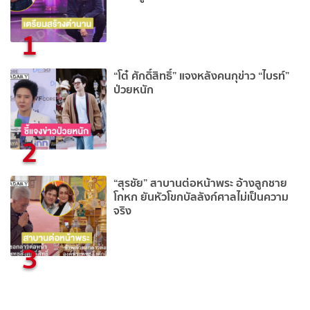
1
“โต๋ ศักดิ์สิทธิ์” แจงหลังคนกุข่าว “ไบรท์”
ป่วยหนัก
2
“สุรชัย” สาบานต่อหน้าพระ อ้างลูกชาย
โกหก ยันหัวโขกบัลลังก์ศาลไม่เป็นความ
จริง
3