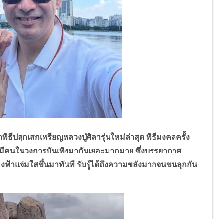
ิธีปลุกเสกเหรียญหลวงปู่ศิลารุ่นใหม่ล่าสุด พิธีมงคลครั้ง
ก็มีคนในวงการบันเทิงมากันเยอะมากมาย ซึ่งบรรยากาศ
งท้องฟ้าแจ่มใสขึ้นมาทันที รับรู้ได้ถึงความขลังมากจนขนลุกกัน