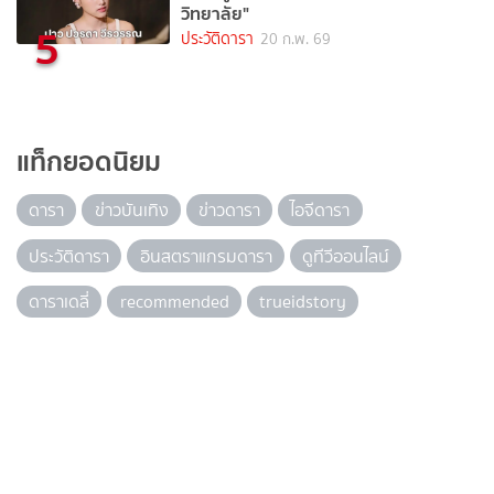
วิทยาลัย"
5
ประวัติดารา
20 ก.พ. 69
แท็กยอดนิยม
ดารา
ข่าวบันเทิง
ข่าวดารา
ไอจีดารา
ประวัติดารา
อินสตราแกรมดารา
ดูทีวีออนไลน์
ดาราเดลี่
recommended
trueidstory