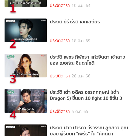
1
ประวัติดารา
10 มิ.ย. 64
ประวัติ ธีร์ ธีรติ เอกเสถียร
2
ประวัติดารา
18 มี.ค. 69
ประวัติ เพชร ภิพัชรา แก้วจินดา เจ้าสาว
ของ ฌอห์ณ จินดาโชติ
3
ประวัติดารา
28 ส.ค. 66
ประวัติ เต๋า อดิศร อรรถกฤษณ์ (เต๋า
Dragon 5) ขึ้นชก 10 fight 10 ซีซั่น 3
4
ประวัติดารา
5 ต.ค. 65
ประวัติ ปาว ปวรดา วีรวรรณ ลูกสาว คุณ
บอย ผู้รับบท "เพิร์ธ" ใน "ศักดินา