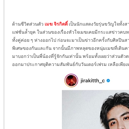
ด้านชีวิตส่วนตัว
เมฆ จิรกิตติ์
เป็นนักแสดงวัยรุ่นขวัญใจทั้ง
แฟชั่นล้ำยุค ในส่วนของเรื่องหัวใจเมฆเคยมีกระแสข่าวคบหา
ทั้งคู่ค่อย ๆ ห่างออกไป ก่อนจะมาเป็นข่าวอีกครั้งกับศิลปิน
พิเศษของกันและกัน จากนั้นมีภาพหลุดของหนุ่มเมฆที่เดิน
มาบอกว่าเป็นพี่น้องที่รู้จักกันเท่านั้น พร้อมทั้งเผยว่าส่ว
ออกมาประกาศยุติความสัมพันธ์กับวันเดอร์เฟรม เหลือเพียงค