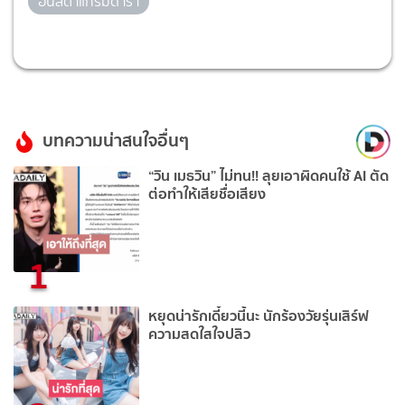
อินสตาแกรมดารา
บทความน่าสนใจอื่นๆ
“วิน เมธวิน” ไม่ทน!! ลุยเอาผิดคนใช้ AI ตัด
ต่อทำให้เสียชื่อเสียง
1
หยุดน่ารักเดี๋ยวนี้นะ นักร้องวัยรุ่นเสิร์ฟ
ความสดใสใจปลิว