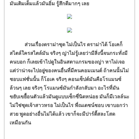
มันเติมเต็มแล้วมันอิ่ม รู้สึกดีมากๆ เลย
ส่วนเรื่องดราม่าชุด ไม่เป็นไร ดราม่าได้ โอเคก็
สไตล์ใครสไตล์มัน จริงๆ ญ่าไม่รู้เลยว่ามีสิ่งนี้จนกระทั่งมี
คนบอก ก็เลยเข้าไปดูในอินสตาแกรมของญ่า หาไม่เจอ
แต่ว่าน่าจะไปอยู่ของคนอื่นที่มีคนคอมเมนต์ ถ้าคนนั้นไม่
ชอบแฟชั่นนั้น ก็โอเค จริงๆ คอนเซ็ปต์มันคือโรแมนซ์
ล้วนๆ เลย จริงๆ โรแมนซ์มันกำลังกลับมา อะไรที่มัน
ขยับเขยื้อนตัวแล้วมันดูแบบเซ็กซี่นิดหน่อย มันก็มีเวลล์นะ
ไม่ใช่ชุดเจ้าสาวหรอ ไม่เป็นไร พี่ณเดชน์ชอบ เขาบอกว่า
สวย พูดอย่างอื่นไม่ได้แล้ว เขาก็จะมีปาร์ตี้สละโสด
เหมือนกัน