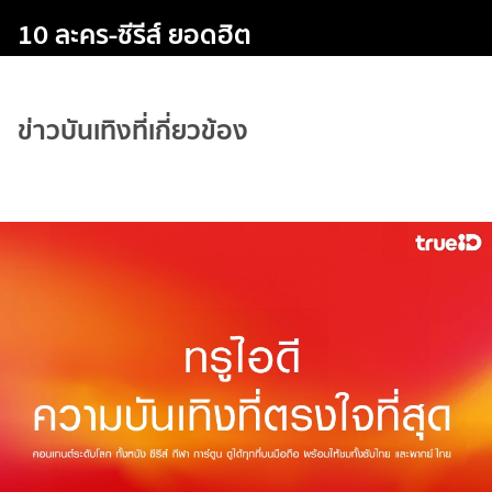
10 ละคร-ซีรีส์ ยอดฮิต
ข่าวบันเทิงที่เกี่ยวข้อง