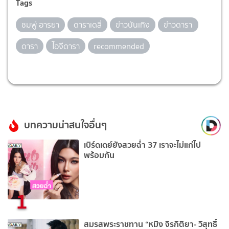
Tags
ชมพู่ อารยา
ดาราเดลี่
ข่าวบันเทิง
ข่าวดารา
ดารา
ไอจีดารา
recommended
บทความน่าสนใจอื่นๆ
เบิร์ดเดย์ยังสวยฉ่ำ 37 เราจะไม่แก่ไป
พร้อมกัน
1
สมรสพระราชทาน “หมิง จิรกิติยา- วิสุทธิ์