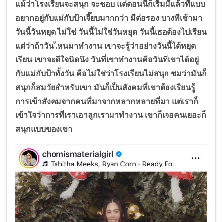
แม้ว่าโรงเรียนจะสนุก จะชอบ แต่ตอนนี้ก็เริ่มมีแล้วที่แบบ
อยากอยู่กับแม่กับป้าเจี๊ยบมากกว่า มีต่อรอง บางทีเช้ามา
วันนี้วันหยุด ไม่ใช่ วันนี้ไม่ใช่วันหยุด วันนี้เธอต้องไปเรียน
แต่ว่าถ้าวันไหนมาทำงาน เขาจะรู้ว่าอย่างวันนี้ได้หยุด
เรียน เขาจะดีใจนิดนึง วันที่เขาทำงานคือวันที่เขาได้อยู่
กับแม่กับป้าทั้งวัน คือไม่ใช่ว่าโรงเรียนไม่สนุก ชมว่ามันก็
สนุกก็สมวัยสำหรับเขา มันก็เป็นสังคมที่เขาต้องเรียนรู้
การเข้าสังคมจากคนที่มาจากหลากหลายที่มา แต่เราก็
เข้าใจว่าการที่เราเอาลูกเรามาทำงาน เขาก็เจอคนเยอะก็
สนุกแบบของเขา