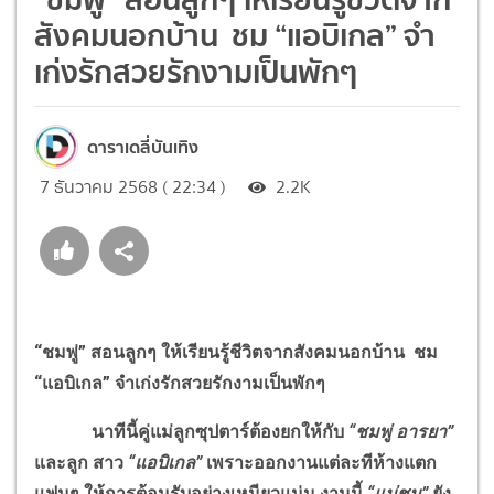
สังคมนอกบ้าน ชม “แอบิเกล” จำ
เก่งรักสวยรักงามเป็นพักๆ
ดาราเดลี่บันเทิง
7 ธันวาคม 2568 ( 22:34 )
2.2K
“ชมพู่” สอนลูกๆ ให้เรียนรู้ชีวิตจากสังคมนอกบ้าน ชม
“แอบิเกล” จำเก่งรักสวยรักงามเป็นพักๆ
นาทีนี้คู่แม่ลูกซุปตาร์ต้องยกให้กับ
“ชมพู่ อารยา”
และลูก สาว
“แอบิเกล”
เพราะออกงานแต่ละทีห้างแตก
แฟนๆ ให้การต้อนรับอย่างเหนียวแน่น งานนี้
“แม่ชม”
ยัง