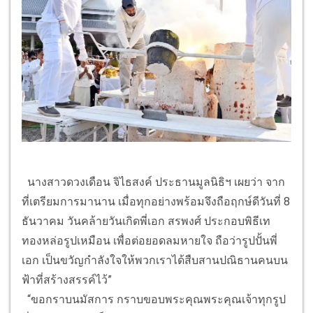
นางสาวดวงเดือน จิไธสงค์ ประธานมูลนิธิฯ เผยว่า จาก
ที่เตรียมการมานาน เมื่อทุกอย่างพร้อมจึงถือฤกษ์ดีวันที่ 8
ธันวาคม วันคล้ายวันเกิดพี่เอก สรพงศ์ ประกอบพิธีเท
ทองหล่อรูปเหมือน เพื่อต่อยอดลมหายใจ ถือว่ารูปปั้นพี่
เอก เป็นขวัญกำลังใจให้พวกเราได้สืบสานปณิธานคนบน
ฟ้าที่สร้างสรรค์ไว้”
“ขอกราบนมัสการ กราบขอบพระคุณพระคุณเจ้าทุกรูป