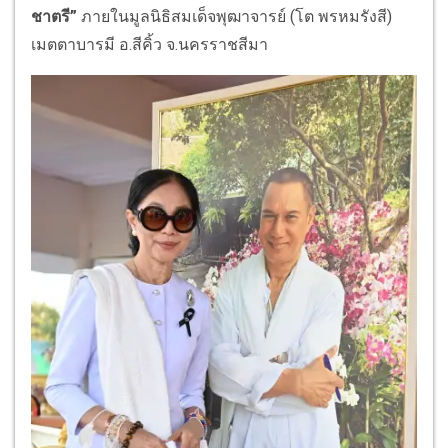
ชาตรี”
ภายในมูลนิธิสมเด็จพุฒาจารย์ (โต พรหมรังสี)
เมตตาบารมี อ.สีคิ้ว จ.นครราชสีมา