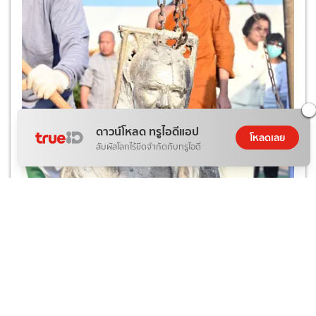
ดาวน์โหลด ทรูไอดีแอป
โหลดเลย
สัมผัสโลกไร้ขีดจำกัดกับทรูไอดี