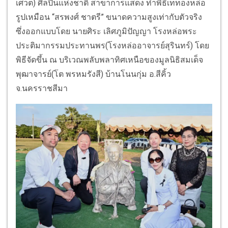
เศวต) ศิลปินแห่งชาติ สาขาการแสดง ทำพิธีเททองหล่อ
รูปเหมือน “สรพงศ์ ชาตรี” ขนาดความสูงเท่ากับตัวจริง
ซึ่งออกแบบโดย นายศิระ เลิศภูมิปัญญา โรงหล่อพระ
ประติมากรรมประทานพร(โรงหล่ออาจารย์สุรินทร์) โดย
พิธีจัดขึ้น ณ บริเวณพลับพลาทิศเหนือของมูลนิธิสมเด็จ
พุฒาจารย์(โต พรหมรังสี) บ้านโนนกุ่ม อ.สีคิ้ว
จ.นครราชสีมา