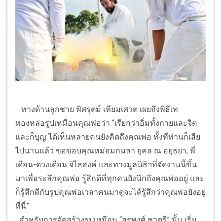
ทางด้านลูกชาย พิศรุตม์ เทียมเศวต เผยถึงพิธีเท
ทองหล่อรูปเหมือนคุณพ่อว่า “เรียกว่าอิ่มทั้งกายและจิต
และก็บุญ ได้เห็นหลายคนยังคิดถึงคุณพ่อ ทั้งที่ท่านก็เสีย
ไปนานแล้ว ขอขอบคุณหม่อมกมลา ยุคล ณ อยุธยา, พี่
เดือน-ดวงเดือน จิไธสงค์ และทางมูลนิธิฯที่จัดงานนี้ขึ้น
มาเพื่อระลึกคุณพ่อ รู้สึกดีที่ทุกคนยังนึกถึงคุณพ่ออยู่ และ
ก็รู้สึกดีกับรูปคุณพ่อเวลาคนมาดูจะได้รู้สึกว่าคุณพ่อยังอยู่
ที่นี่”
สำหรับการจัดสร้างรูปเหมือน “สรพงศ์ ชาตรี” นั้น เริ่ม