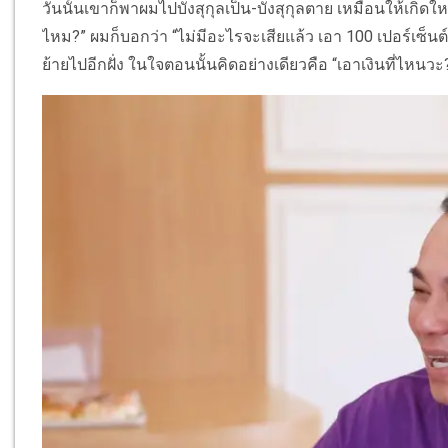
วันนั้นเขาก็พาผมไปบังสุกุลเป็น-บังสุกุลตาย เหมือนให้เกิดใหม
ไหม?” ผมก็บอกว่า “ไม่มีอะไรจะเสียแล้ว เอา 100 เปอร์เซ็นต์เล
ย้ายไปอีกฝั่ง ในใจตอนนั้นคิดอย่างเดียวคือ “เอาเงินที่ไหนวะ