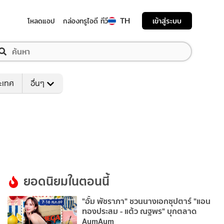
TH
เข้าสู่ระบบ
โหลดแอป
กล่องทรูไอดี ทีวี
ระเทศ
อื่นๆ
ยอดนิยมในตอนนี้
"อั้ม พัชราภา" ชวนนางเอกซุปตาร์ "แอน
ทองประสม - แต้ว ณฐพร" บุกตลาด
AumAum