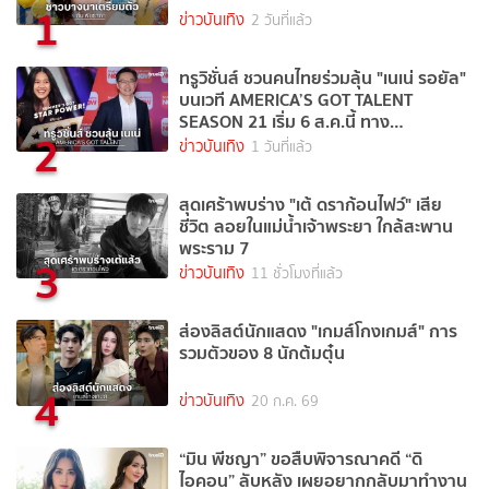
1
ข่าวบันเทิง
2 วันที่แล้ว
ทรูวิชั่นส์ ชวนคนไทยร่วมลุ้น "เนเน่ รอยัล"
บนเวที AMERICA’S GOT TALENT
SEASON 21 เริ่ม 6 ส.ค.นี้ ทาง
2
TrueVisions NOW
ข่าวบันเทิง
1 วันที่แล้ว
สุดเศร้าพบร่าง "เต้ ดราก้อนไฟว์" เสีย
ชีวิต ลอยในแม่น้ำเจ้าพระยา ใกล้สะพาน
พระราม 7
3
ข่าวบันเทิง
11 ชั่วโมงที่แล้ว
ส่องลิสต์นักแสดง "เกมส์โกงเกมส์" การ
รวมตัวของ 8 นักต้มตุ๋น
4
ข่าวบันเทิง
20 ก.ค. 69
“มิน พีชญา” ขอสืบพิจารณาคดี “ดิ
ไอคอน” ลับหลัง เผยอยากกลับมาทำงาน