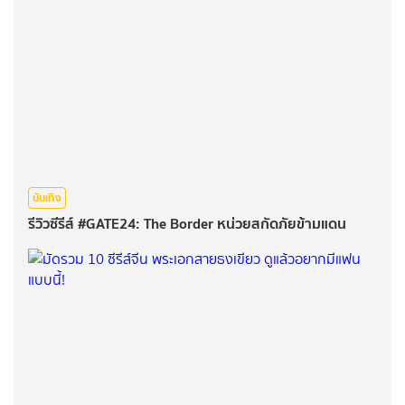
บันเทิง
รีวิวซีรีส์ #GATE24: The Border หน่วยสกัดภัยข้ามแดน