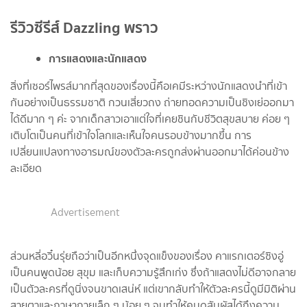
รีวิวซีรีส์ Dazzling พราว
การแสดงและนักแสดง
สิ่งที่เซอร์ไพรส์มากที่สุดของเรื่องนี้คือเคมีระหว่างนักแสดงนำที่เข้า
กันอย่างเป็นธรรมชาติ กวนเสี่ยวถง ถ่ายทอดความเป็นชิงเย่ออกมา
ได้ดีมาก ๆ ค่ะ จากเด็กสาวเอาแต่ใจที่เคยชินกับชีวิตสุขสบาย ค่อย ๆ
เติบโตเป็นคนที่เข้าใจโลกและเห็นใจคนรอบข้างมากขึ้น การ
เปลี่ยนแปลงทางอารมณ์ของตัวละครถูกส่งผ่านออกมาได้ค่อนข้าง
ละเอียด
Advertisement
ส่วนหลี่อวิ๋นรุ่ยถือว่าเป็นอีกหนึ่งจุดแข็งของเรื่อง คาแรกเตอร์ซิงอู่
เป็นคนพูดน้อย สุขุม และเก็บความรู้สึกเก่ง ซึ่งถ้าแสดงไม่ดีอาจกลาย
เป็นตัวละครที่ดูนิ่งจนขาดเสน่ห์ แต่เขากลับทำให้ตัวละครนี้ดูมีมิติผ่าน
สายตาและภาษากายเล็ก ๆ น้อย ๆ จนทำให้คนดูสัมผัสได้ถึงความ