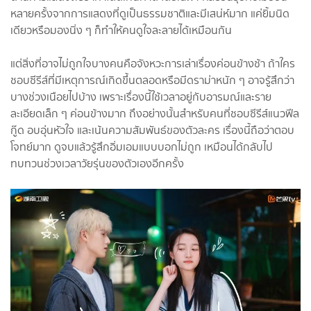
หลายครั้งจากการแสดงที่ดูเป็นธรรมชาติและมีเสน่ห์มาก แค่ยิ้มนิด
เดียวหรือมองนิ่ง ๆ ก็ทำให้คนดูใจละลายได้เหมือนกัน
แต่สิ่งที่อาจไม่ถูกใจบางคนคือจังหวะการเล่าเรื่องค่อนข้างช้า ถ้าใคร
ชอบซีรีส์ที่มีเหตุการณ์เกิดขึ้นตลอดหรือมีดราม่าหนัก ๆ อาจรู้สึกว่า
บางช่วงเนือยไปบ้าง เพราะเรื่องนี้ใช้เวลาอยู่กับอารมณ์และราย
ละเอียดเล็ก ๆ ค่อนข้างมาก ถึงอย่างนั้นสำหรับคนที่ชอบซีรีส์แนวฟีล
กู๊ด อบอุ่นหัวใจ และเน้นความสัมพันธ์ของตัวละคร เรื่องนี้ถือว่าตอบ
โจทย์มาก ดูจบแล้วรู้สึกอิ่มเอมแบบบอกไม่ถูก เหมือนได้กลับไป
ทบทวนช่วงเวลาวัยรุ่นของตัวเองอีกครั้ง