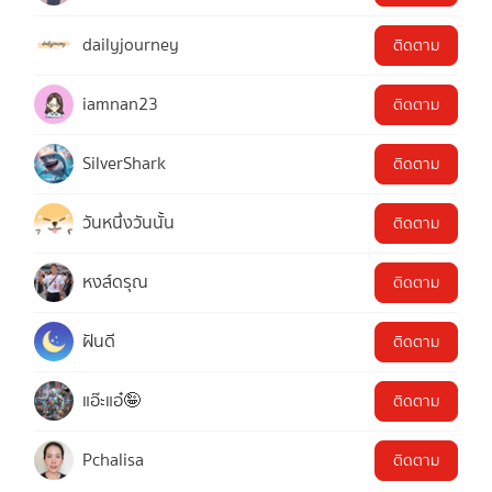
dailyjourney
ติดตาม
iamnan23
ติดตาม
SilverShark
ติดตาม
วันหนึ่งวันนั้น
ติดตาม
หงส์ดรุณ
ติดตาม
ฝันดี
ติดตาม
แอ๊ะแอ๋🤪
ติดตาม
Pchalisa
ติดตาม