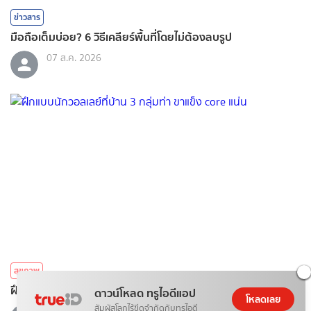
ข่าวสาร
มือถือเต็มบ่อย? 6 วิธีเคลียร์พื้นที่โดยไม่ต้องลบรูป
07 ส.ค. 2026
สุขภาพ
ฝึกแบบนักวอลเลย์ที่บ้าน 3 กลุ่มท่า ขาแข็ง core แน่น
ดาวน์โหลด ทรูไอดีแอป
โหลดเลย
สัมผัสโลกไร้ขีดจำกัดกับทรูไอดี