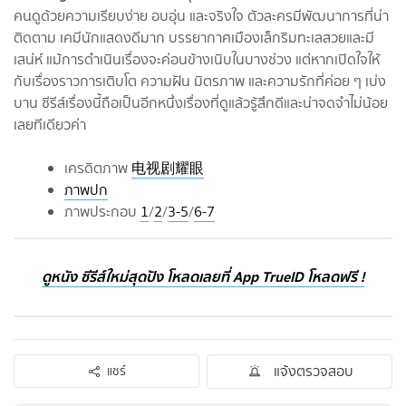
คนดูด้วยความเรียบง่าย อบอุ่น และจริงใจ ตัวละครมีพัฒนาการที่น่า
ติดตาม เคมีนักแสดงดีมาก บรรยากาศเมืองเล็กริมทะเลสวยและมี
เสน่ห์ แม้การดำเนินเรื่องจะค่อนข้างเนิบในบางช่วง แต่หากเปิดใจให้
กับเรื่องราวการเติบโต ความฝัน มิตรภาพ และความรักที่ค่อย ๆ เบ่ง
บาน ซีรีส์เรื่องนี้ถือเป็นอีกหนึ่งเรื่องที่ดูแล้วรู้สึกดีและน่าจดจำไม่น้อย
เลยทีเดียวค่า
เครดิตภาพ
电视剧耀眼
ภาพปก
ภาพประกอบ
1
/
2
/
3-5
/
6-7
ดูหนัง ซีรีส์ใหม่สุดปัง โหลดเลยที่ App TrueID โหลดฟรี !
แจ้งตรวจสอบ
แชร์