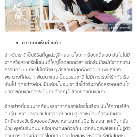
ความคิดเห็นส่วนตัว
สำหรับเรานี่เป็นซีรีส์ที่ดูแล้วรู้สึกสบายใจมากเรื่องหนึ่งเลย มันไม่ได้มี
ฉากหวือหวาหรือโมเมนต์ใหญ่โตตลอดเวลา แต่กลับมีเสน่ห์จากความ
ธรรมดาแบบที่หาไม่ได้ง่าย ๆ สิ่งชอบที่สุดคือความสัมพันธ์ของ
พระนางที่ค่อย ๆ พัฒนาแบบเป็นธรรมชาติ ไม่มีการเร่งให้รักกันเร็ว
เกินไป ทุกอย่างค่อยเป็นค่อยไปจนเราเชื่อได้จริงว่าทั้งสองคนเติบโต
มาด้วยกันและกลายเป็นคนสำคัญในชีวิตของกันและกัน
อีกอย่างที่ชอบมากคือบรรยากาศของเมืองในเรื่อง มันให้ความรู้สึก
อบอุ่น เหงา และสบายในเวลาเดียวกัน ดูแล้วเหมือนกำลังนั่งย้อน
นึกถึงช่วงวัยเรียนของตัวเอง หลายฉากไม่มีอะไรเลยนะ แค่เดินกลับ
บ้าน คุยกันริมถนน หรือมองทะเลด้วยกัน แต่กลับดูเพลินแบบไม่รู้ตัว
ด้านการแสดงถือว่าทำได้ดีเกินคาด โดยเฉพาะหลี่อวิ๋นรุ่ยที่ขโมยซีน