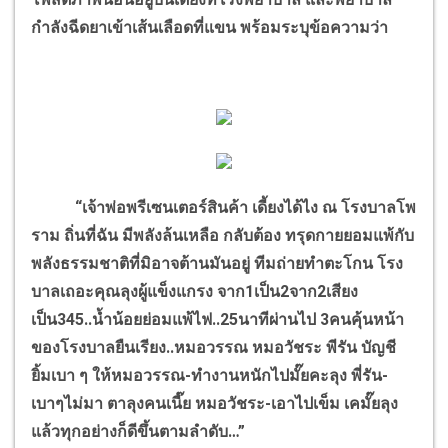
กำลังฉีดยาเข้าเส้นเลือดที่แขน พร้อมระบุข้อความว่า
“เจ้าพ่อพรีเซนเตอร์สินค้า เดี้ยงได้ไง ณ โรงบาลโพ
ราม ถิ่นที่ฉัน มีพลังล้นเหลือ กลับต้อง ทรุดกายยอมแพ้กับ
พลังธรรมชาติที่มิอาจต้านมันอยู่ ทีมถ่ายทำตะโกน โรง
บาลเถอะคุณลุงผู้แข็งแกรง จาก1เป็น2จาก2เสียง
เป็น345..น้ำน้อยย่อมแพ้ไฟ..25นาทีผ่านไป 3คนคุ้นหน้า
ของโรงบาลยืนเรียง..หมอวรรณ หมอวัชระ พีรัน บัญชี
ยิ้มเบา ๆ ให้หมอวรรณ-ทำงานหนักไปมั๊ยคะลุง พี่รัน-
เบาๆไม่มา ตาลุงคนเนี๊ย หมอวัชระ-เอาไปเข็ม เคมั๊ยลุง
แล้วทุกอย่างก็ดีขึ้นตามลำดับ…”