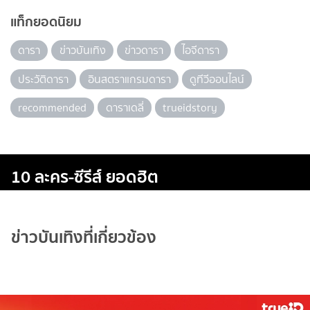
แท็กยอดนิยม
ดารา
ข่าวบันเทิง
ข่าวดารา
ไอจีดารา
ประวัติดารา
อินสตราแกรมดารา
ดูทีวีออนไลน์
recommended
ดาราเดลี่
trueidstory
10 ละคร-ซีรีส์ ยอดฮิต
ข่าวบันเทิงที่เกี่ยวข้อง