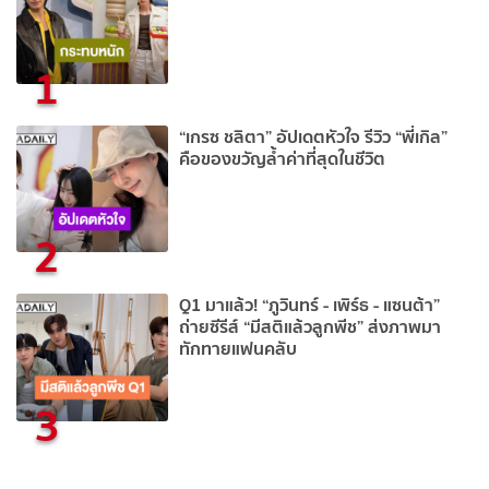
1
“เกรซ ชลิตา” อัปเดตหัวใจ รีวิว “พี่เกิล”
คือของขวัญล้ำค่าที่สุดในชีวิต
2
Q1 มาแล้ว! “ภูวินทร์ - เพิร์ธ - แซนต้า”
ถ่ายซีรีส์ “มีสติแล้วลูกพีช” ส่งภาพมา
ทักทายแฟนคลับ
3