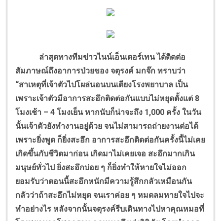
ล่าสุดทางทีมข่าวไนน์เอ็นเตอร์เทน ได้ติดต่อ
สัมภาษณ์ถึงอาการป่วยของ จตุรงค์ มกจ๊ก ทราบว่า
“สาเหตุที่เจ้าตัวไปโผล่นอนบนเตียงโรงพยาบาล เป็น
เพราะเจ้าตัวมีอาการสะอึกติดต่อกันแบบไม่หยุดตั้งแต่ 8
โมงเช้า – 4 โมงเย็น หากนับก็น่าจะถึง 1,000 ครั้ง ในวัน
นั้นเจ้าตัวยังทำงานอยู่ด้วย จนไม่สามารถถ่ายงานต่อได้
เพราะยิ่งพูด ก็ยิ่งสะอึก อาการสะอึกติดต่อกันครั้งนี้ไม่เคย
เกิดขึ้นกับชีวิตมาก่อน เกิดมาไม่เคยเจอ สะอึกมากเกิน
มนุษย์ทั่วไป ยิ่งสะอึกบ่อย ๆ ก็ยิ่งทำให้หายใจไม่ออก
ยอมรับว่าตอนนี้สะอึกหนักมีความรู้สึกกลัวเหมือนกัน
กลัวว่าถ้าสะอึกไม่หยุด จนเราค่อย ๆ หมดลมหายใจไปจะ
ทำอย่างไร หลังจากนั้นจตุรงค์รีบเดินทางไปหาคุณหมอที่