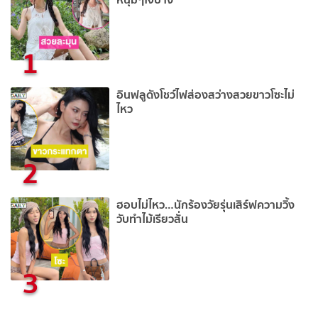
1
อินฟลูดังโชว์ไฟส่องสว่างสวยขาวโซะไม่
ไหว
2
ฮอบไม่ไหว…นักร้องวัยรุ่นเสิร์ฟความวิ้ง
วับทำไม้เรียวสั่น
3