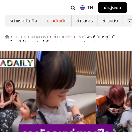
TH
เข้าสู่ระบบ
หน้าแรกบันเทิง
ข่าวบันเทิง
ข่าวละคร
ข่าวหนัง
รี
อ่าน
บันเทิงดารา
ข่าวบันเทิง
เซอร์ไพรส์! “น้องยูจิน”
กระโดดดีใจได้ของขวัญไปโรงเรียนวันแรกจาก “พ่อยิว ฉัตรมงคล”