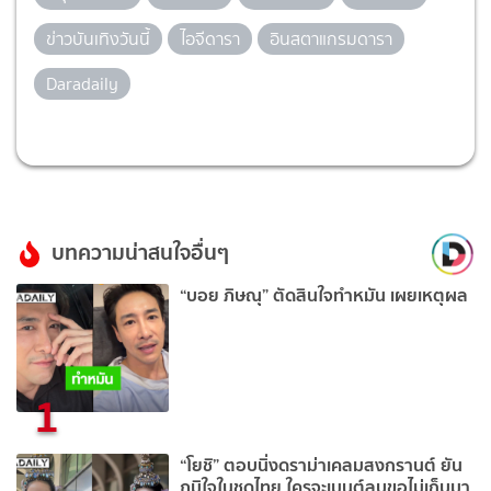
ข่าวบันเทิงวันนี้
ไอจีดารา
อินสตาแกรมดารา
Daradaily
บทความน่าสนใจอื่นๆ
“บอย ภิษณุ” ตัดสินใจทำหมัน เผยเหตุผล
1
“โยชิ” ตอบนิ่งดราม่าเคลมสงกรานต์ ยัน
ภูมิใจในชุดไทย ใครจะเมนต์ลบขอไม่เก็บมา