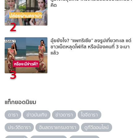
คิด
2
อุ้ยยังไง? “แพทริเซีย” ลงรูปเที่ยวทะเล แต่
ชาวเน็ตหลุดโฟกัส หรือน้องคนที่ 3 จะมา
แล้ว
3
แท็กยอดนิยม
ดารา
ข่าวบันเทิง
ข่าวดารา
ไอจีดารา
ประวัติดารา
อินสตราแกรมดารา
ดูทีวีออนไลน์