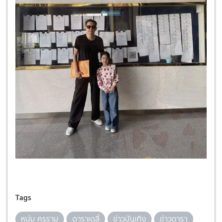
Tags
หนุ่ม ศรราม
ดาราเดลี่
ข่าวบันเทิง
ข่าวดารา