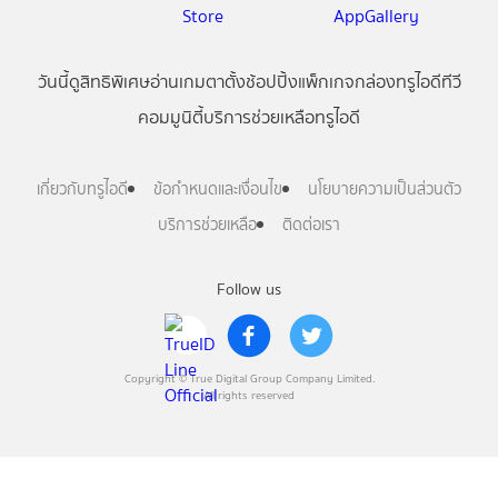
วันนี้
ดู
สิทธิพิเศษ
อ่าน
เกม
ตาตั้ง
ช้อปปิ้ง
แพ็กเกจ
กล่องทรูไอดีทีวี
คอมมูนิตี้
บริการช่วยเหลือทรูไอดี
เกี่ยวกับทรูไอดี
ข้อกำหนดและเงื่อนไข
นโยบายความเป็นส่วนตัว
บริการช่วยเหลือ
ติดต่อเรา
Follow us
Copyright © True Digital Group Company Limited.
All rights reserved