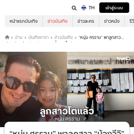
TH
เข้าสู่ระบบ
หน้าแรกบันเทิง
ข่าวบันเทิง
ข่าวละคร
ข่าวหนัง
รี
อ่าน
บันเทิงดารา
ข่าวบันเทิง
“หนุ่ม ศรราม” พาลูกสาว
“น้องวีจิ” ถ่ายบัตรประชาชนครั้งแรกในชีวิต
“หนุ่ม ศรราม” พาลูกสาว “น้องวีจิ”