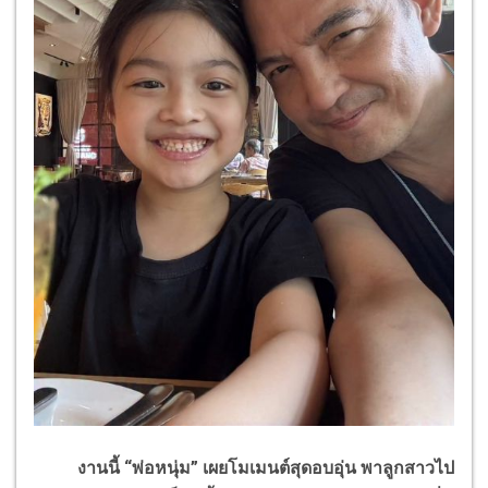
งานนี้ “พ่อหนุ่ม” เผยโมเมนต์สุดอบอุ่น พาลูกสาวไป