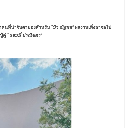
คนที่น่าจับตามองสำหรับ
“บิว ณัฐพล”
ผลงานเพิ่งลาจอไป
บู๊คู่ “
แจมมี่ ปาณิชดา”