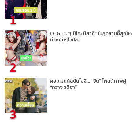
1
CC Girls “ยูมิโกะ มิยากิ” ในลุคซานตี้สุดโซะ
ทำหนุ่มๆใจปลิว
2
คอมเมนต์สนั่นไอจี... “จิน” โพสต์ภาพคู่
“กวาง รติชา”
3