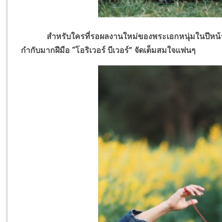
สำหรับใครที่รอผลงานใหม่ของพระเอกหนุ่มในปีหน้าชิดจอ
กำกับมากฝีมือ “โอริเวอร์ บีเวอร์” จัดเต็มสมใจแฟนๆ