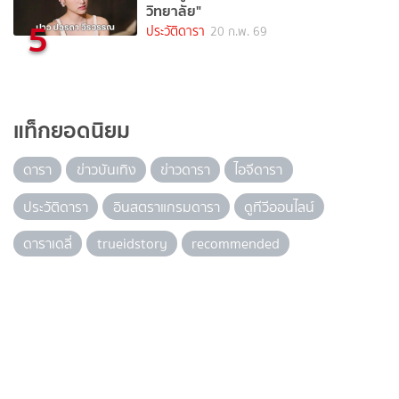
วิทยาลัย"
5
ประวัติดารา
20 ก.พ. 69
แท็กยอดนิยม
ดารา
ข่าวบันเทิง
ข่าวดารา
ไอจีดารา
ประวัติดารา
อินสตราแกรมดารา
ดูทีวีออนไลน์
ดาราเดลี่
trueidstory
recommended