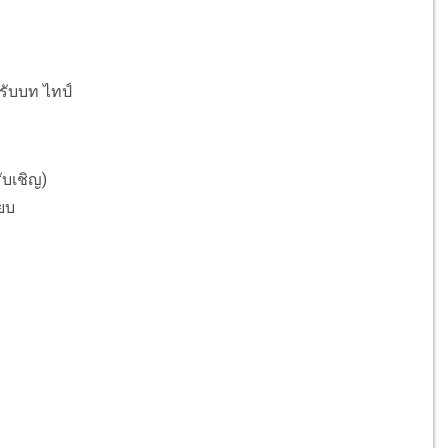
 รับบท ไทป์
บเชิญ)​
๊ยบ