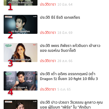
1
ประวัติดารา
10 มิ.ย. 64
ประวัติ ธีร์ ธีรติ เอกเสถียร
2
ประวัติดารา
18 มี.ค. 69
ประวัติ เพชร ภิพัชรา แก้วจินดา เจ้าสาว
ของ ฌอห์ณ จินดาโชติ
3
ประวัติดารา
28 ส.ค. 66
ประวัติ เต๋า อดิศร อรรถกฤษณ์ (เต๋า
Dragon 5) ขึ้นชก 10 fight 10 ซีซั่น 3
4
ประวัติดารา
5 ต.ค. 65
ประวัติ ปาว ปวรดา วีรวรรณ ลูกสาว คุณ
บอย ผู้รับบท "เพิร์ธ" ใน "ศักดินา